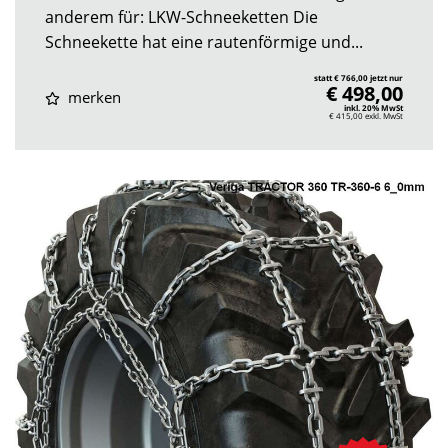
anderem für: LKW-Schneeketten Die
Schneekette hat eine rautenförmige und...
statt € 766,00 jetzt nur
€ 498,00
merken
inkl. 20% MwSt
€ 415,00
exkl. MwSt