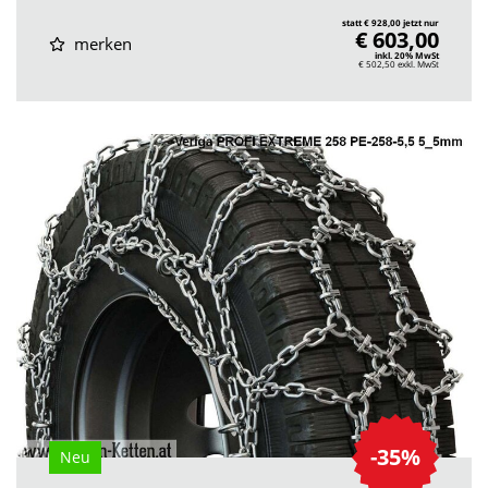
statt € 928,00 jetzt nur
€ 603,00
merken
inkl. 20% MwSt
€ 502,50
exkl. MwSt
-35%
Neu