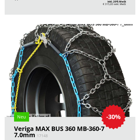
inkl. 20% MwSt
€ 315,83
exkl. MwSt
-30%
Neu
Veriga MAX BUS 360 MB-360-7
7.0mm
17148