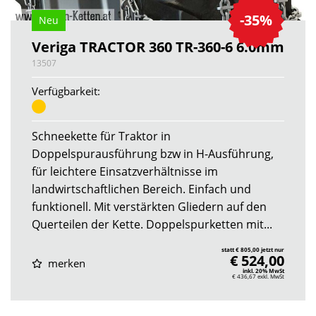
-35%
Neu
Veriga TRACTOR 360 TR-360-6 6.0mm
13507
Verfügbarkeit:
Schneekette für Traktor in
Doppelspurausführung bzw in H-Ausführung,
für leichtere Einsatzverhältnisse im
landwirtschaftlichen Bereich. Einfach und
funktionell. Mit verstärkten Gliedern auf den
Querteilen der Kette. Doppelspurketten mit...
statt € 805,00 jetzt nur
€ 524,00
merken
inkl. 20% MwSt
€ 436,67
exkl. MwSt