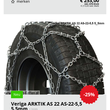
€ 253,00
merken
inkl. 20% MwSt
€ 210,83
exkl. MwSt
-25%
Neu
Veriga ARKTIK AS 22 AS-22-5,5
5.5mm
12699