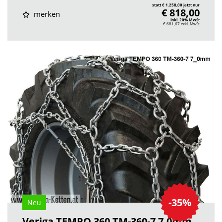
statt € 1.258,00 jetzt nur
€ 818,00
merken
inkl. 20% MwSt
€ 681,67
exkl. MwSt
-35%
Neu
Veriga TEMPO 360 TM-360-7 7.0mm