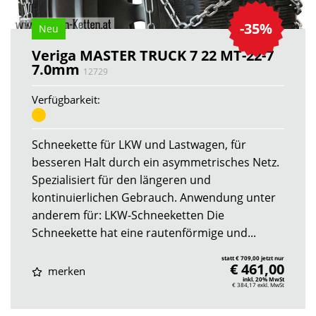
-35%
Neu
Veriga MASTER TRUCK 7 22 MT-22-7
7.0mm
12729
Verfügbarkeit:
Schneekette für LKW und Lastwagen, für
besseren Halt durch ein asymmetrisches Netz.
Spezialisiert für den längeren und
kontinuierlichen Gebrauch. Anwendung unter
anderem für: LKW-Schneeketten Die
Schneekette hat eine rautenförmige und...
statt € 709,00 jetzt nur
€ 461,00
merken
inkl. 20% MwSt
€ 384,17
exkl. MwSt