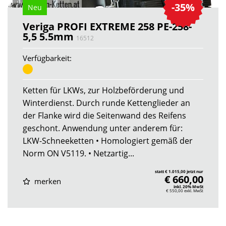
-35%
Neu
Veriga PROFI EXTREME 258 PE-258-
5,5 5.5mm
16512
Verfügbarkeit:
Ketten für LKWs, zur Holzbeförderung und
Winterdienst. Durch runde Kettenglieder an
der Flanke wird die Seitenwand des Reifens
geschont. Anwendung unter anderem für:
LKW-Schneeketten • Homologiert gemäß der
Norm ON V5119. • Netzartig...
statt € 1.015,00 jetzt nur
€ 660,00
merken
inkl. 20% MwSt
€ 550,00
exkl. MwSt