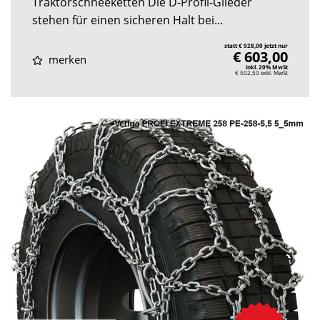
Traktorschneeketten Die D-Profil-Glieder
stehen für einen sicheren Halt bei...
statt € 928,00 jetzt nur
€ 603,00
merken
inkl. 20% MwSt
€ 502,50
exkl. MwSt