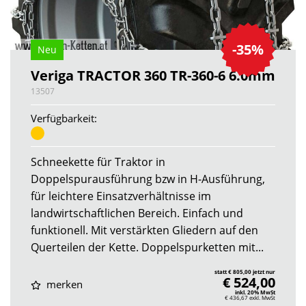
-35%
Neu
Veriga TRACTOR 360 TR-360-6 6.0mm
13507
Verfügbarkeit:
Schneekette für Traktor in
Doppelspurausführung bzw in H-Ausführung,
für leichtere Einsatzverhältnisse im
landwirtschaftlichen Bereich. Einfach und
funktionell. Mit verstärkten Gliedern auf den
Querteilen der Kette. Doppelspurketten mit...
statt € 805,00 jetzt nur
€ 524,00
merken
inkl. 20% MwSt
€ 436,67
exkl. MwSt