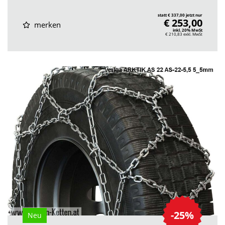
statt € 337,00 jetzt nur
€ 253,00
merken
inkl. 20% MwSt
€ 210,83
exkl. MwSt
-25%
Neu