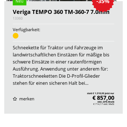
-35%
Neu
Veriga TEMPO 360 TM-360-7 7.0mm
13360
Verfügbarkeit:
Schneekette für Traktor und Fahrzeuge im
landwirtschaftlichen Einstäzen für mäßige bis
schwere Einsätze in einer rautenförmigen
Ausführung. Anwendung unter anderem für:
Traktorschneeketten Die D-Profil-Glieder
stehen für einen sicheren Halt bei...
statt € 1.318,00 jetzt nur
€ 857,00
merken
inkl. 20% MwSt
€ 714,17
exkl. MwSt