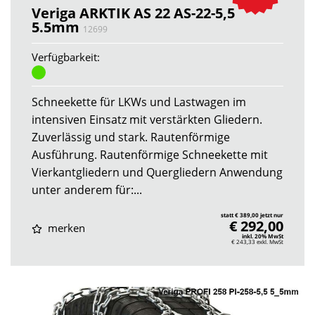
Veriga ARKTIK AS 22 AS-22-5,5
5.5mm
12699
Verfügbarkeit:
Schneekette für LKWs und Lastwagen im
intensiven Einsatz mit verstärkten Gliedern.
Zuverlässig und stark. Rautenförmige
Ausführung. Rautenförmige Schneekette mit
Vierkantgliedern und Quergliedern Anwendung
unter anderem für:...
statt € 389,00 jetzt nur
€ 292,00
merken
inkl. 20% MwSt
€ 243,33
exkl. MwSt