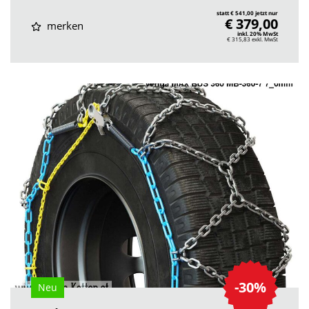
statt € 541,00 jetzt nur
€ 379,00
merken
inkl. 20% MwSt
€ 315,83
exkl. MwSt
-30%
Neu