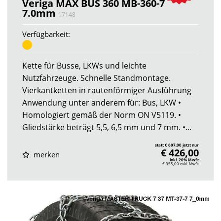
Veriga MAX BUS 360 MB-360-7
7.0mm
17148
Verfügbarkeit:
Kette für Busse, LKWs und leichte
Nutzfahrzeuge. Schnelle Standmontage.
Vierkantketten in rautenförmiger Ausführung
Anwendung unter anderem für: Bus, LKW •
Homologiert gemäß der Norm ON V5119. •
Gliedstärke beträgt 5,5, 6,5 mm und 7 mm. •...
statt € 607,00 jetzt nur
€ 426,00
merken
inkl. 20% MwSt
€ 355,00
exkl. MwSt