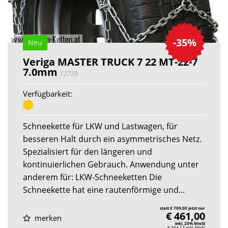
-35%
Neu
Veriga MASTER TRUCK 7 22 MT-22-7
7.0mm
12729
Verfügbarkeit:
Schneekette für LKW und Lastwagen, für
besseren Halt durch ein asymmetrisches Netz.
Spezialisiert für den längeren und
kontinuierlichen Gebrauch. Anwendung unter
anderem für: LKW-Schneeketten Die
Schneekette hat eine rautenförmige und...
statt € 709,00 jetzt nur
€ 461,00
merken
inkl. 20% MwSt
€ 384,17
exkl. MwSt