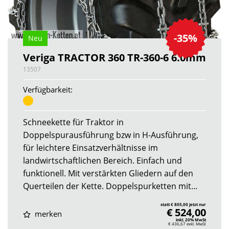
-35%
Neu
Veriga TRACTOR 360 TR-360-6 6.0mm
13507
Verfügbarkeit:
Schneekette für Traktor in
Doppelspurausführung bzw in H-Ausführung,
für leichtere Einsatzverhältnisse im
landwirtschaftlichen Bereich. Einfach und
funktionell. Mit verstärkten Gliedern auf den
Querteilen der Kette. Doppelspurketten mit...
statt € 805,00 jetzt nur
€ 524,00
merken
inkl. 20% MwSt
€ 436,67
exkl. MwSt