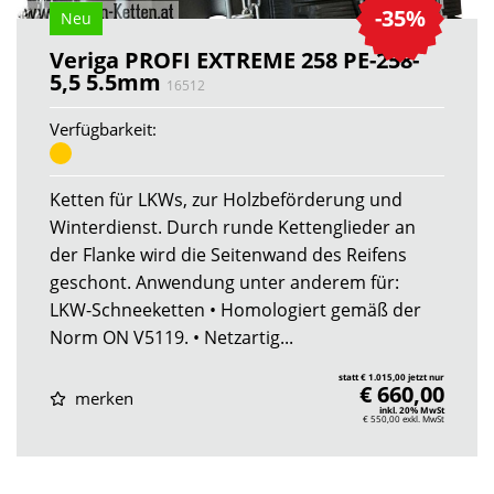
-35%
Neu
Veriga PROFI EXTREME 258 PE-258-
5,5 5.5mm
16512
Verfügbarkeit:
Ketten für LKWs, zur Holzbeförderung und
Winterdienst. Durch runde Kettenglieder an
der Flanke wird die Seitenwand des Reifens
geschont. Anwendung unter anderem für:
LKW-Schneeketten • Homologiert gemäß der
Norm ON V5119. • Netzartig...
statt € 1.015,00 jetzt nur
€ 660,00
merken
inkl. 20% MwSt
€ 550,00
exkl. MwSt