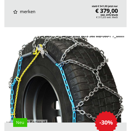
statt € 541,00 jetzt nur
€ 379,00
merken
inkl. 20% MwSt
€ 315,83
exkl. MwSt
-30%
Neu