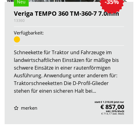
-35%
Neu
Veriga TEMPO 360 TM-360-7 7.0mm
13360
Verfügbarkeit:
Schneekette für Traktor und Fahrzeuge im
landwirtschaftlichen Einstäzen für mäßige bis
schwere Einsätze in einer rautenförmigen
Ausführung. Anwendung unter anderem für:
Traktorschneeketten Die D-Profil-Glieder
stehen für einen sicheren Halt bei...
statt € 1.318,00 jetzt nur
€ 857,00
merken
inkl. 20% MwSt
€ 714,17
exkl. MwSt