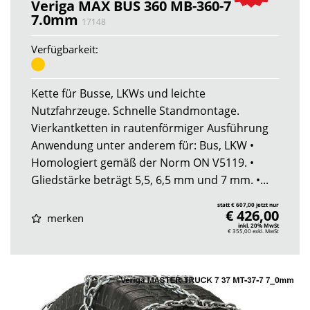
Veriga MAX BUS 360 MB-360-7
7.0mm
17148
Verfügbarkeit:
Kette für Busse, LKWs und leichte
Nutzfahrzeuge. Schnelle Standmontage.
Vierkantketten in rautenförmiger Ausführung
Anwendung unter anderem für: Bus, LKW •
Homologiert gemäß der Norm ON V5119. •
Gliedstärke beträgt 5,5, 6,5 mm und 7 mm. •...
statt € 607,00 jetzt nur
€ 426,00
merken
inkl. 20% MwSt
€ 355,00
exkl. MwSt