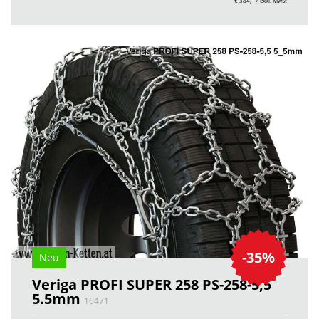
€ 384,17
exkl. MwSt
-35%
Neu
Veriga PROFI SUPER 258 PS-258-5,5
5.5mm
16471