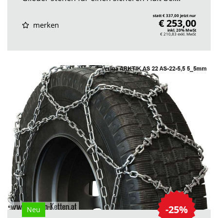
statt € 337,00 jetzt nur
€ 253,00
merken
inkl. 20% MwSt
€ 210,83
exkl. MwSt
-25%
Neu