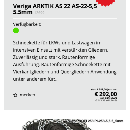
Veriga ARKTIK AS 22 AS-22-5,5
5.5mm
12699
Verfügbarkeit:
Schneekette für LKWs und Lastwagen im
intensiven Einsatz mit verstärkten Gliedern.
Zuverlässig und stark. Rautenförmige
Ausführung. Rautenförmige Schneekette mit
Vierkantgliedern und Quergliedern Anwendung
unter anderem für:...
statt € 389,00 jetzt nur
€ 292,00
merken
inkl. 20% MwSt
€ 243,33
exkl. MwSt