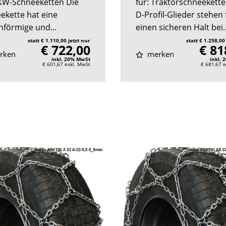
LKW-Schneeketten Die
für: Traktorschneekette
ekette hat eine
D-Profil-Glieder stehen 
nförmige und...
einen sicheren Halt bei..
statt € 1.110,00 jetzt nur
statt € 1.258,00
€ 722,00
€ 81
rken
merken
inkl. 20% MwSt
inkl.
€ 601,67
exkl. MwSt
€ 681,67
e