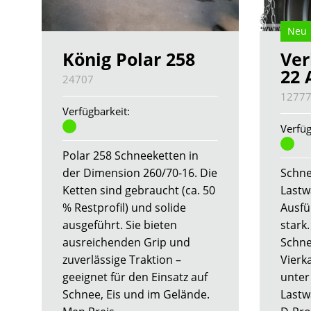
Neu
König Polar 258
Ver
22 
24707
1277
Verfügbarkeit:
Verfüg
Polar 258 Schneeketten in
der Dimension 260/70-16. Die
Schne
Ketten sind gebraucht (ca. 50
Lastw
% Restprofil) und solide
Ausfü
ausgeführt. Sie bieten
stark
ausreichenden Grip und
Schne
zuverlässige Traktion –
Vierk
geeignet für den Einsatz auf
unter
Schnee, Eis und im Gelände.
Lastw