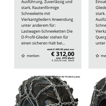
Ausführung. Zuverlässig und
Einsa
stark. Rautenförmige
Glied
Schneekette mit
stark
Vierkantgliedern Anwendung
Ausfü
unter anderem für:
Schne
Lastwagen-Schneeketten Die
Vierk
D-Profil-Glieder stehen für
Querg
einen sicheren Halt bei...
unter
statt € 445,00 jetzt nur
€ 312,00
merken
me
inkl. 20% MwSt
€ 260,00
exkl. MwSt