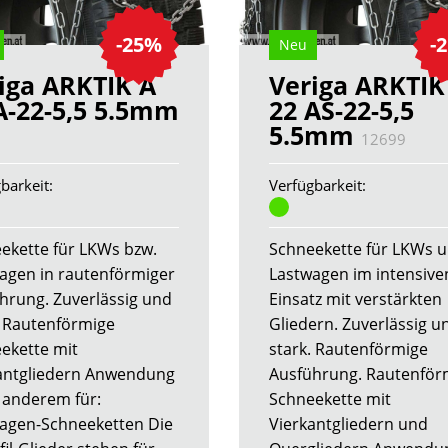
-25%
-
Neu
iga ARKTIK A
Veriga ARKTIK
A-22-5,5 5.5mm
22 AS-22-5,5
5.5mm
7
12699
barkeit:
Verfügbarkeit:
ekette für LKWs bzw.
Schneekette für LKWs 
agen in rautenförmiger
Lastwagen im intensive
hrung. Zuverlässig und
Einsatz mit verstärkten
. Rautenförmige
Gliedern. Zuverlässig u
ekette mit
stark. Rautenförmige
antgliedern Anwendung
Ausführung. Rautenför
 anderem für:
Schneekette mit
agen-Schneeketten Die
Vierkantgliedern und