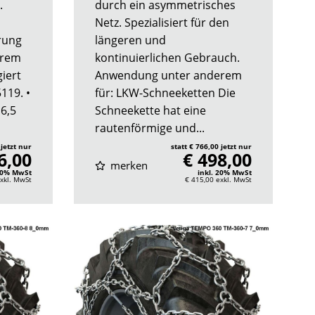
.
durch ein asymmetrisches
Netz. Spezialisiert für den
rung
längeren und
erem
kontinuierlichen Gebrauch.
iert
Anwendung unter anderem
119. •
für: LKW-Schneeketten Die
 6,5
Schneekette hat eine
rautenförmige und...
 jetzt nur
statt € 766,00 jetzt nur
6,00
€ 498,00
merken
 20% MwSt
inkl. 20% MwSt
xkl. MwSt
€ 415,00
exkl. MwSt