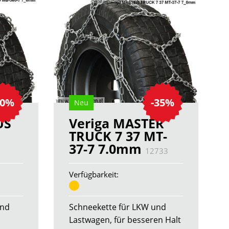
30%
-35%
Neu
US
Veriga MASTER
TRUCK 7 37 MT-
37-7 7.0mm
12733
Verfügbarkeit:
und
Schneekette für LKW und
Lastwagen, für besseren Halt