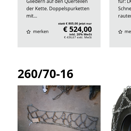
Gliedern auf den Querteilen
für: 
der Kette. Doppelspurketten
Schne
mit...
raute
statt € 805,00 jetzt nur
€ 524,00
merken
me
inkl. 20% MwSt
€ 436,67
exkl. MwSt
260/70-16