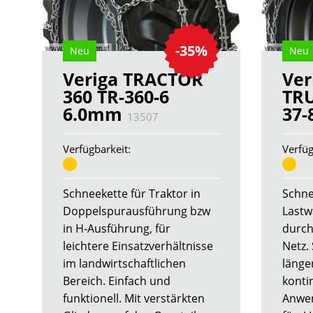
-35%
Neu
Neu
Veriga TRACTOR
Ver
360 TR-360-6
TRU
6.0mm
37
13507
Verfügbarkeit:
Verfüg
Schneekette für Traktor in
Schne
Doppelspurausführung bzw
Lastw
in H-Ausführung, für
durch
leichtere Einsatzverhältnisse
Netz. 
im landwirtschaftlichen
länge
Bereich. Einfach und
konti
funktionell. Mit verstärkten
Anwe