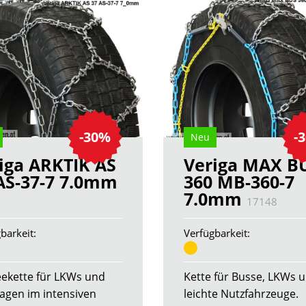
-30%
-
Neu
iga ARKTIK AS
Veriga MAX B
AS-37-7 7.0mm
360 MB-360-7
7.0mm
3
17148
barkeit:
Verfügbarkeit:
ekette für LKWs und
Kette für Busse, LKWs 
agen im intensiven
leichte Nutzfahrzeuge.