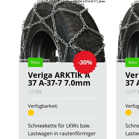
-30%
Neu
Neu
Veriga ARKTIK A
Ver
37 A-37-7 7.0mm
37 
12788
1271
Verfügbarkeit:
Verfüg
Schneekette für LKWs bzw.
Schne
Lastwagen in rautenförmiger
Lastw