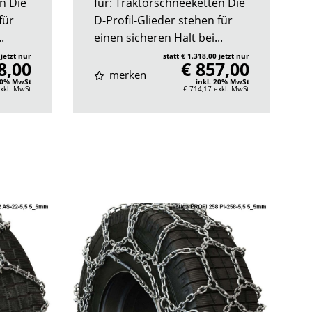
n Die
für: Traktorschneeketten Die
für
D-Profil-Glieder stehen für
.
einen sicheren Halt bei...
 jetzt nur
statt € 1.318,00 jetzt nur
8,00
€ 857,00
merken
 20% MwSt
inkl. 20% MwSt
xkl. MwSt
€ 714,17
exkl. MwSt