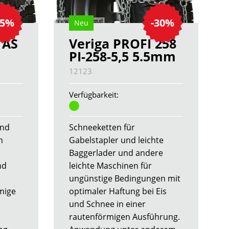
25%
-30%
Neu
 AS
Veriga PROFI 258
PI-258-5,5 5.5mm
12123
Verfügbarkeit:
und
Schneeketten für
n
Gabelstapler und leichte
Baggerlader und andere
nd
leichte Maschinen für
ungünstige Bedingungen mit
mige
optimaler Haftung bei Eis
und Schnee in einer
rautenförmigen Ausführung.