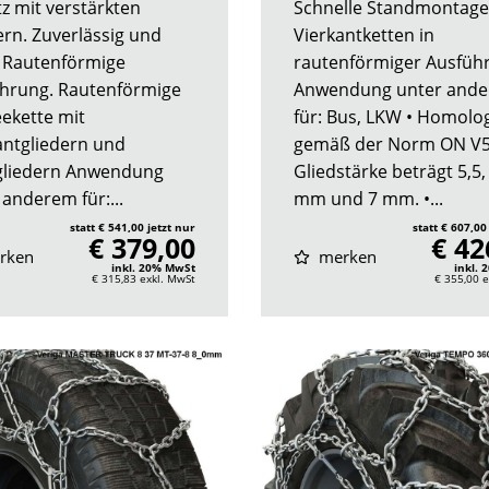
tz mit verstärkten
Schnelle Standmontage
ern. Zuverlässig und
Vierkantketten in
. Rautenförmige
rautenförmiger Ausfüh
hrung. Rautenförmige
Anwendung unter and
ekette mit
für: Bus, LKW • Homolog
antgliedern und
gemäß der Norm ON V5
liedern Anwendung
Gliedstärke beträgt 5,5,
 anderem für:...
mm und 7 mm. •...
statt € 541,00 jetzt nur
statt € 607,00
€ 379,00
€ 42
rken
merken
inkl. 20% MwSt
inkl.
€ 315,83
exkl. MwSt
€ 355,00
e