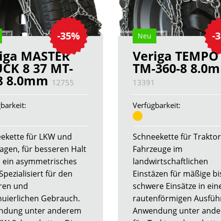
-35%
-
Neu
iga MASTER
Veriga TEMPO
CK 8 37 MT-
TM-360-8 8.0
-8 8.0mm
12755
13391
barkeit:
Verfügbarkeit:
ekette für LKW und
Schneekette für Trakto
agen, für besseren Halt
Fahrzeuge im
 ein asymmetrisches
landwirtschaftlichen
Spezialisiert für den
Einstäzen für mäßige bi
ren und
schwere Einsätze in ein
nuierlichen Gebrauch.
rautenförmigen Ausfüh
ndung unter anderem
Anwendung unter and