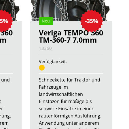
35%
-35%
Neu
 360
Veriga TEMPO 360
mm
TM-360-7 7.0mm
13360
Verfügbarkeit:
r und
Schneekette für Traktor und
Fahrzeuge im
landwirtschaftlichen
s
Einstäzen für mäßige bis
er
schwere Einsätze in einer
rung.
rautenförmigen Ausführung.
erem
Anwendung unter anderem