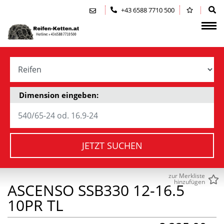
Zum Inhalt springen (Alt+0)
Zum Hauptmenü springen (Alt+1)
+43 6588 7710 500
Dimension eingeben:
JETZT SUCHEN
zur Merkliste
hinzufügen
ASCENSO SSB330 12-16.5
10PR TL