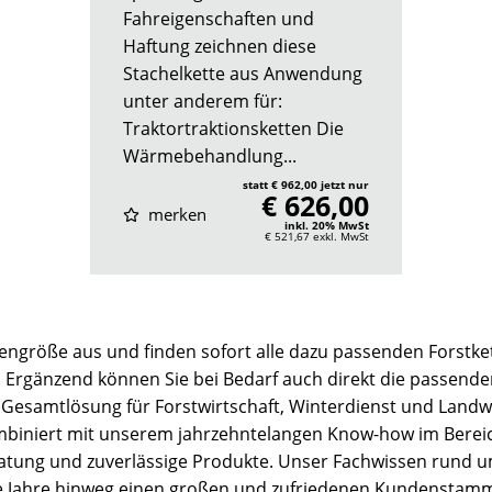
Fahreigenschaften und
Haftung zeichnen diese
Stachelkette aus Anwendung
unter anderem für:
Traktortraktionsketten Die
Wärmebehandlung...
statt € 962,00 jetzt nur
€ 626,00
merken
inkl. 20% MwSt
€ 521,67
exkl. MwSt
fengröße aus und finden sofort alle dazu passenden Forstke
n. Ergänzend können Sie bei Bedarf auch direkt die passenden
te Gesamtlösung für Forstwirtschaft, Winterdienst und Land
ombiniert mit unserem jahrzehntelangen Know-how im Berei
eratung und zuverlässige Produkte. Unser Fachwissen rund 
ele Jahre hinweg einen großen und zufriedenen Kundenstam