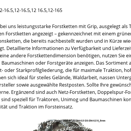
-16.5,12-16.5,12 16.5,12-165
 bei uns leistungsstarke Forstketten mit Grip, ausgelegt als
aren Forstketten angezeigt – gekennzeichnet mit einem grüne
ionsketten, die bereits nachbestellt wurden und in Kürze w
. Detaillierte Informationen zu Verfügbarkeit und Lieferzeit
 eine andere Forstkettendimension benötigen, nutzen Sie e
d Baumaschinen oder Forstgeräte anzeigen. Das Sortiment 
ant- oder Starkprofilgliederung, die für maximale Traktion
nen sich ideal für steiles Gelände, Waldarbeit, nassen Unte
teller sowie ausgewählte Restposten. Sollte Ihre gewünschte
e gerne. Ergänzend sind auch Netz-Forstketten, Doppelspur-F
n sind speziell für Traktoren, Unimog und Baumaschinen konz
tät und Traktion im Forsteinsatz.