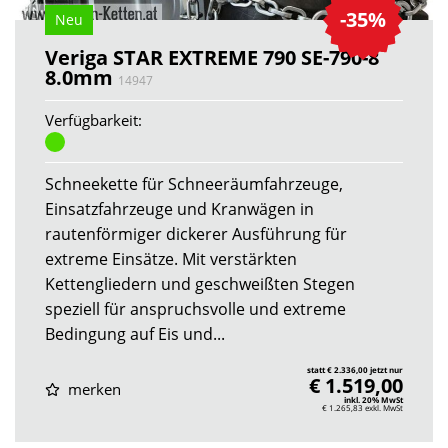
-35%
Neu
Veriga STAR EXTREME 790 SE-790-8
8.0mm
14947
Verfügbarkeit:
Schneekette für Schneeräumfahrzeuge,
Einsatzfahrzeuge und Kranwägen in
rautenförmiger dickerer Ausführung für
extreme Einsätze. Mit verstärkten
Kettengliedern und geschweißten Stegen
speziell für anspruchsvolle und extreme
Bedingung auf Eis und...
statt € 2.336,00 jetzt nur
€ 1.519,00
merken
inkl. 20% MwSt
€ 1.265,83
exkl. MwSt