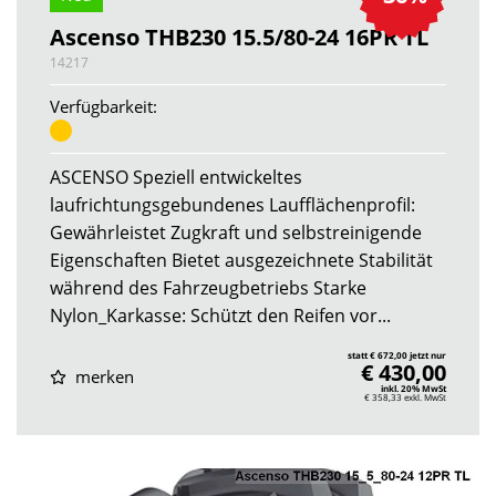
Ascenso THB230 15.5/80-24 16PR TL
14217
Verfügbarkeit:
ASCENSO Speziell entwickeltes
laufrichtungsgebundenes Laufflächenprofil:
Gewährleistet Zugkraft und selbstreinigende
Eigenschaften Bietet ausgezeichnete Stabilität
während des Fahrzeugbetriebs Starke
Nylon_Karkasse: Schützt den Reifen vor...
statt € 672,00 jetzt nur
€ 430,00
merken
inkl. 20% MwSt
€ 358,33
exkl. MwSt