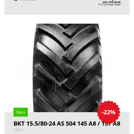
inkl. 20% MwSt
€ 373,33
exkl. MwSt
-22%
Neu
BKT 15.5/80-24 AS 504 145 A8 / 157 A8
18711