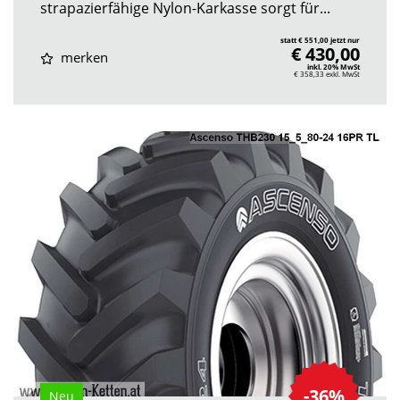
strapazierfähige Nylon-Karkasse sorgt für...
statt € 551,00 jetzt nur
€ 430,00
merken
inkl. 20% MwSt
€ 358,33
exkl. MwSt
-36%
Neu