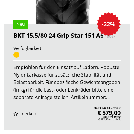
-22%
Neu
BKT 15.5/80-24 Grip Star 151 A6
19087
Verfügbarkeit:
Empfohlen für den Einsatz auf Ladern. Robuste
Nylonkarkasse für zusätzliche Stabilität und
Belastbarkeit. Für spezifische Gewichtsangaben
(in kg) für die Last- oder Lenkräder bitte eine
separate Anfrage stellen. Artikelnummer:...
statt € 742,00 jetzt nur
€ 579,00
merken
inkl. 20% MwSt
€ 482,50
exkl. MwSt