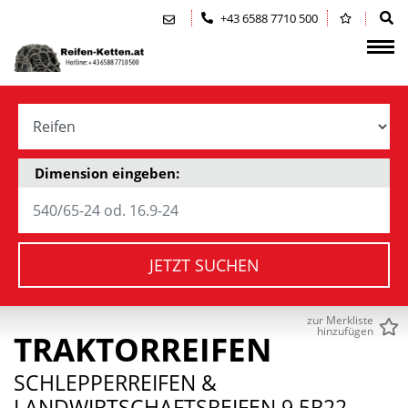
Zum Inhalt springen (Alt+0)
Zum Hauptmenü springen (Alt+1)
+43 6588 7710 500
Dimension eingeben:
JETZT SUCHEN
zur Merkliste
hinzufügen
TRAKTORREIFEN
SCHLEPPERREIFEN &
LANDWIRTSCHAFTSREIFEN 9.5R22