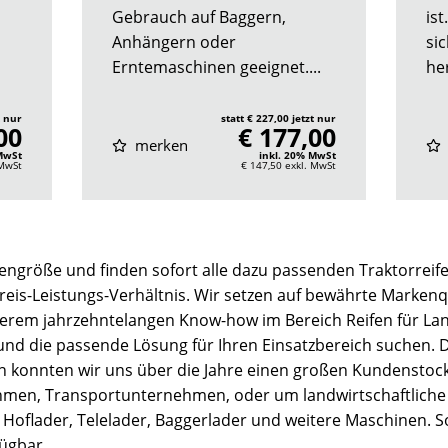
Gebrauch auf Baggern,
ist
Anhängern oder
si
Erntemaschinen geeignet....
he
t nur
statt € 227,00 jetzt nur
00
€ 177,00
merken
 MwSt
inkl. 20% MwSt
 MwSt
€ 147,50
exkl. MwSt
engröße und finden sofort alle dazu passenden Traktorreife
Preis-Leistungs-Verhältnis. Wir setzen auf bewährte Markenqu
serem jahrzehntelangen Know-how im Bereich Reifen für La
 und die passende Lösung für Ihren Einsatzbereich suchen.
ion konnten wir uns über die Jahre einen großen Kundenstock
, Transportunternehmen, oder um landwirtschaftliche Bet
 Hoflader, Telelader, Baggerlader und weitere Maschinen. So
fügbar.