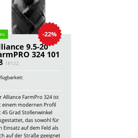
-22%
eu
lliance 9.5-20
armPRO 324 101
8
18122
fügbarkeit:
r Alliance FarmPro 324 ist
t einem modernen Profil
t 45 Grad Stollenwinkel
sgestattet, das sowohl für
n Einsatz auf dem Feld als
ch auf der Straße geeignet