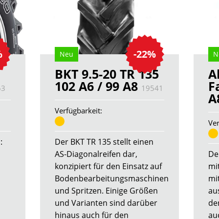
%
-22%
Neu
N
BKT 9.5-20 TR 135
A
102 A6 / 99 A8
F
63
19541
A
Verfügbarkeit:
Ver
:
Der BKT TR 135 stellt einen
AS-Diagonalreifen dar,
De
konzipiert für den Einsatz auf
mi
Bodenbearbeitungsmaschinen
mi
und Spritzen. Einige Größen
au
und Varianten sind darüber
de
hinaus auch für den
au