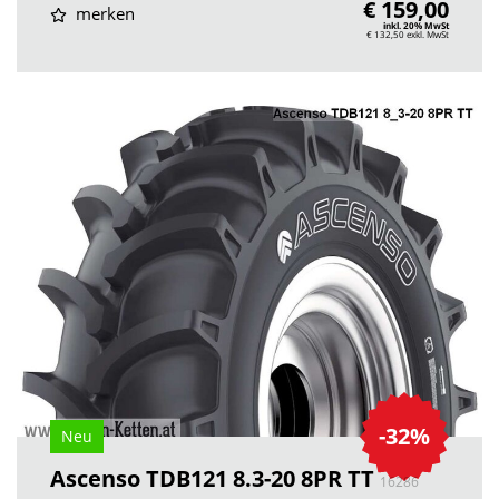
€ 159,00
merken
inkl. 20% MwSt
€ 132,50
exkl. MwSt
-32%
Neu
Ascenso TDB121 8.3-20 8PR TT
16286