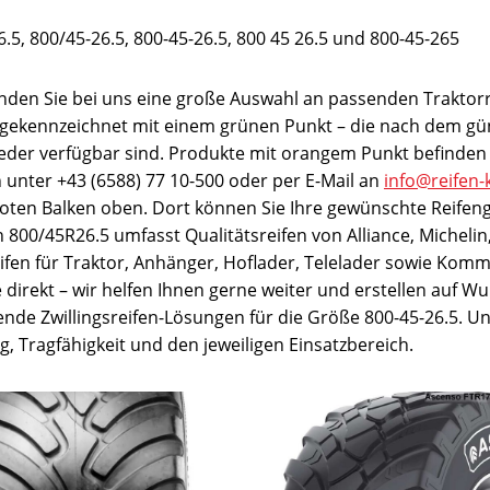
5, 800/45-26.5, 800-45-26.5, 800 45 26.5 und 800-45-265
inden Sie bei uns eine große Auswahl an passenden Traktorr
 gekennzeichnet mit einem grünen Punkt – die nach dem güns
ieder verfügbar sind. Produkte mit orangem Punkt befinden 
ch unter +43 (6588) 77 10-500 oder per E-Mail an
info@reifen-
 roten Balken oben. Dort können Sie Ihre gewünschte Reifen
800/45R26.5 umfasst Qualitätsreifen von Alliance, Michelin,
ifen für Traktor, Anhänger, Hoflader, Telelader sowie Komm
te direkt – wir helfen Ihnen gerne weiter und erstellen auf W
ende Zwillingsreifen-Lösungen für die Größe 800-45-26.5. U
 Tragfähigkeit und den jeweiligen Einsatzbereich.