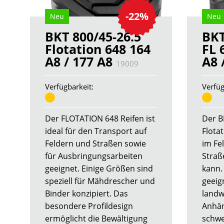
-22%
Neu
Neu
BKT 800/45-26.5
BKT
Flotation 648 164
FL 
A8 / 177 A8
A8 
19009
Verfügbarkeit:
Verfüg
Der FLOTATION 648 Reifen ist
Der BK
ideal für den Transport auf
Flota
Feldern und Straßen sowie
im Fel
für Ausbringungsarbeiten
Straß
geeignet. Einige Größen sind
kann.
speziell für Mähdrescher und
geeig
Binder konzipiert. Das
landw
besondere Profildesign
Anhän
ermöglicht die Bewältigung
schwe