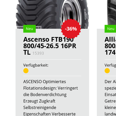
-36%
Neu
Neu
Ascenso FTB190
All
800/45-26.5 16PR
800
TL
17
15393
Verfügbarkeit:
Verfüg
ASCENSO Optimiertes
Der A
Flotationsdesign: Verringert
spezie
die Bodenverdichtung
Einsa
Erzeugt Zugkraft
Getre
Selbstreinigende
klein
Eigenschaften Verbesserte
landw