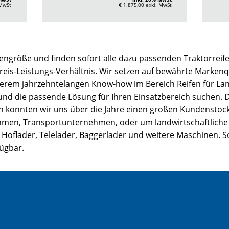
 MwSt
€ 1.875,00
exkl. MwSt
engröße und finden sofort alle dazu passenden Traktorreife
Preis-Leistungs-Verhältnis. Wir setzen auf bewährte Markenqu
serem jahrzehntelangen Know-how im Bereich Reifen für La
 und die passende Lösung für Ihren Einsatzbereich suchen.
ion konnten wir uns über die Jahre einen großen Kundenstock
, Transportunternehmen, oder um landwirtschaftliche Bet
 Hoflader, Telelader, Baggerlader und weitere Maschinen. So
fügbar.