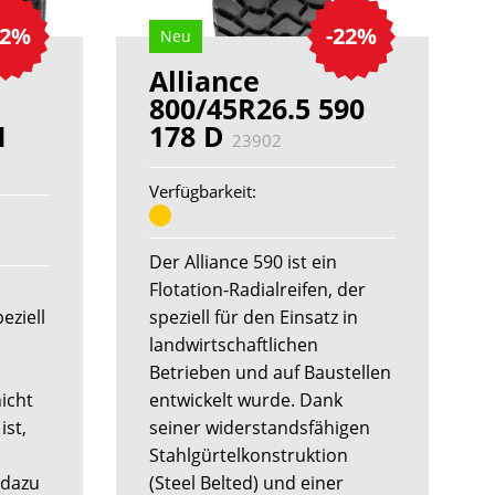
22%
-22%
Neu
Alliance
800/45R26.5 590
1
178 D
23902
Verfügbarkeit:
Der Alliance 590 ist ein
Flotation-Radialreifen, der
eziell
speziell für den Einsatz in
landwirtschaftlichen
Betrieben und auf Baustellen
nicht
entwickelt wurde. Dank
ist,
seiner widerstandsfähigen
Stahlgürtelkonstruktion
 dazu
(Steel Belted) und einer