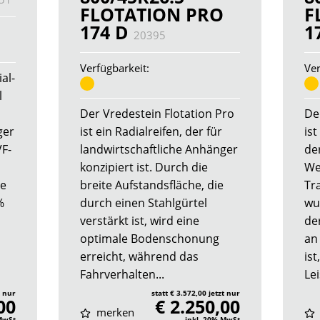
FLOTATION PRO
F
174 D
1
20395
Verfügbarkeit:
Ver
al-
l
Der Vredestein Flotation Pro
De
ger
ist ein Radialreifen, der für
ist
VF-
landwirtschaftliche Anhänger
de
konzipiert ist. Durch die
We
he
breite Aufstandsfläche, die
Tr
%
durch einen Stahlgürtel
wur
verstärkt ist, wird eine
der
optimale Bodenschonung
an
erreicht, während das
is
Fahrverhalten...
Lei
t nur
statt € 3.572,00 jetzt nur
00
€ 2.250,00
merken
 MwSt
inkl. 20% MwSt