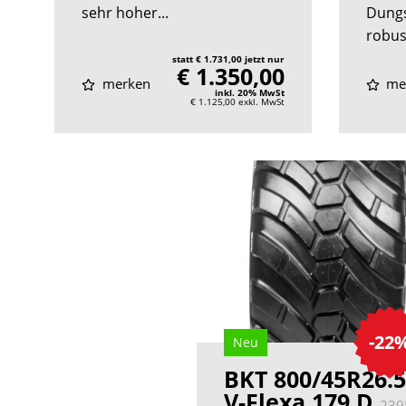
sehr hoher...
Dungs
robus
statt € 1.731,00 jetzt nur
€ 1.350,00
merken
me
inkl. 20% MwSt
€ 1.125,00
exkl. MwSt
-22
Neu
BKT 800/45R26.5
V-Flexa 179 D
239