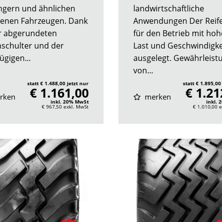
gern und ähnlichen
landwirtschaftliche
enen Fahrzeugen. Dank
Anwendungen Der Reife
r abgerundeten
für den Betrieb mit hoh
nschulter und der
Last und Geschwindigke
ügigen...
ausgelegt. Gewährleist
von...
statt € 1.488,00 jetzt nur
statt € 1.895,00
€ 1.161,00
€ 1.21
rken
merken
inkl. 20% MwSt
inkl.
€ 967,50
exkl. MwSt
€ 1.010,00
e