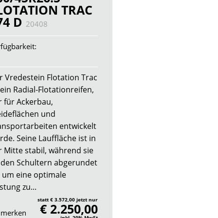
LOTATION TRAC
74 D
20408
fügbarkeit:
r Vredestein Flotation Trac
 ein Radial-Flotationreifen,
r für Ackerbau,
ideflächen und
ansportarbeiten entwickelt
de. Seine Lauffläche ist in
 Mitte stabil, während sie
 den Schultern abgerundet
t, um eine optimale
stung zu...
statt € 3.572,00 jetzt nur
€ 2.250,00
merken
inkl. 20% MwSt