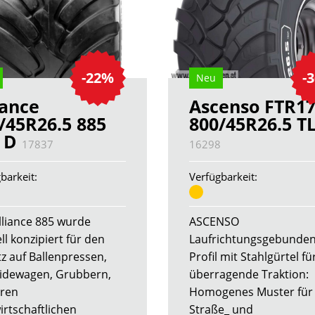
-22%
-
Neu
iance
Ascenso FTR1
/45R26.5 885
800/45R26.5 T
4 D
17837
16298
barkeit:
Verfügbarkeit:
lliance 885 wurde
ASCENSO
ll konzipiert für den
Laufrichtungsgebunde
tz auf Ballenpressen,
Profil mit Stahlgürtel fü
idewagen, Grubbern,
überragende Traktion:
eren
Homogenes Muster für
irtschaftlichen
Straße_ und