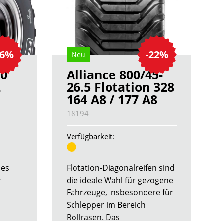
36%
-22%
Neu
70
Alliance 800/45-
L
26.5 Flotation 328
164 A8 / 177 A8
18194
Verfügbarkeit:
nes
Flotation-Diagonalreifen sind
r
die ideale Wahl für gezogene
Fahrzeuge, insbesondere für
Schlepper im Bereich
Rollrasen. Das