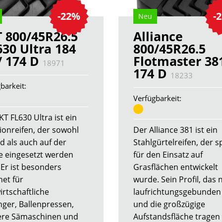
-22%
-
Neu
 800/45R26.5
Alliance
630 Ultra 184
800/45R26.5
/ 174 D
Flotmaster 38
18971
174 D
18233
barkeit:
Verfügbarkeit:
T FL630 Ultra ist ein
tionreifen, der sowohl
Der Alliance 381 ist ein
d als auch auf der
Stahlgürtelreifen, der sp
e eingesetzt werden
für den Einsatz auf
 Er ist besonders
Grasflächen entwickelt
net für
wurde. Sein Profil, das 
irtschaftliche
laufrichtungsgebunden 
ger, Ballenpressen,
und die großzügige
re Sämaschinen und
Aufstandsfläche tragen