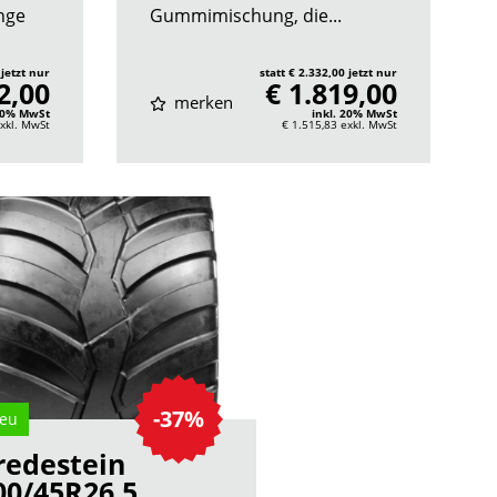
inge
Gummimischung, die...
 jetzt nur
statt € 2.332,00 jetzt nur
2,00
€ 1.819,00
merken
 20% MwSt
inkl. 20% MwSt
xkl. MwSt
€ 1.515,83
exkl. MwSt
-37%
eu
redestein
00/45R26.5