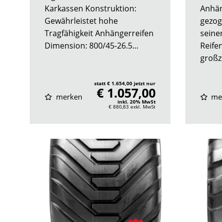
Karkassen Konstruktion:
Anhän
Gewährleistet hohe
gezog
Tragfähigkeit Anhängerreifen
seine
Dimension: 800/45-26.5...
Reife
großz
statt € 1.654,00 jetzt nur
€ 1.057,00
merken
me
inkl. 20% MwSt
€ 880,83
exkl. MwSt