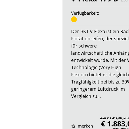
Verfügbarkeit:
Der BKT V-Flexa ist ein Radi
Flotationreifen, der speziel
für schwere
landwirtschaftliche Anhän
entwickelt wurde. Mit der 
Technologie (Very High
Flexion) bietet er die gleic
Tragfähigkeit bei bis zu 30
geringerem Luftdruck im
Vergleich zu...
statt € 2.414,00 jetz
€ 1.883,
merken
inkl. 20%