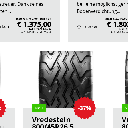
treuer. Dank seines
bei, eine möglichst ger
ten...
Bodenverdichtung...
statt € 1.762,00 jetzt nur
statt € 2.310,00
€ 1.375,00
€ 1.80
rken
merken
inkl. 20% MwSt
inkl.
€ 1.145,83
exkl. MwSt
€ 1.501,67
e
%
-37%
Neu
N
Vredestein
V
800/45R26.5
8
51