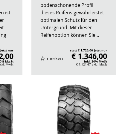
bodenschonende Profil
n ist
dieses Reifens gewährleistet
er
optimalen Schutz für den
it
Untergrund. Mit dieser
ung
Reifenoption können Sie...
 jetzt nur
statt € 1.726,00 jetzt nur
2,00
€ 1.346,00
merken
 20% MwSt
inkl. 20% MwSt
xkl. MwSt
€ 1.121,67
exkl. MwSt