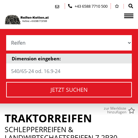
Zum Inhalt springen (Alt+0)
Zum Hauptmenü springen (Alt+1)
+43 6588 7710 500
Dimension eingeben:
JETZT SUCHEN
zur Merkliste
hinzufügen
TRAKTORREIFEN
SCHLEPPERREIFEN &
LANDWIRTSCHAFTSREIFEN 7.2R30