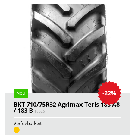
-22%
Neu
BKT 710/75R32 Agrimax Teris 183 A8
/ 183 B
18626
Verfügbarkeit: