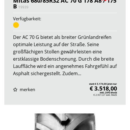
Mitas 680/85R32 AC 70 G 178 A8 / 175
B
19939
Verfügbarkeit:
Der AC 70 G bietet als breiter Grünlandreifen
optimale Leistung auf der Straße. Seine
großflächigen Stollen gewährleisten eine
erstklassige Bodenschonung. Durch die breite
Lauffläche wird ein angenehmes Fahrgefühl auf
Asphalt sichergestellt. Zudem...
statt € 5.174,00 jetzt nur
€ 3.518,00
merken
inkl. 20% MwSt
€ 2.931,67
exkl. MwSt