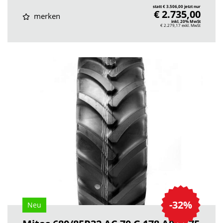
statt € 3.506,00 jetzt nur
€ 2.735,00
merken
inkl. 20% MwSt
€ 2.279,17
exkl. MwSt
-32%
Neu