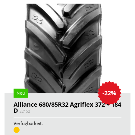
-22%
Neu
Alliance 680/85R32 Agriflex 372 + 184
D
22152
Verfügbarkeit: