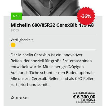
-36%
Neu
Michelin 680/85R32 CerexBib 179 A8
19765
Verfügbarkeit:
Der Michelin Cerexbib ist ein innovativer
Reifen, der speziell für große Erntemaschinen
entwickelt wurde. Mit seiner großzügigen
Aufstandsfläche schont er den Boden optimal.
Alle unsere Cerexbib-Reifen sind als CFO-Reifen
zertifiziert und somit...
statt € 9.843,00 jetzt nur
€ 6.300,00
merken
inkl. 20% MwSt
€ 5.250,00
exkl. MwSt