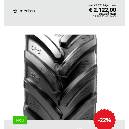
statt € 2.721,00 jetzt nur
€ 2.122,00
merken
inkl. 20% MwSt
€ 1.768,33
exkl. MwSt
-22%
Neu