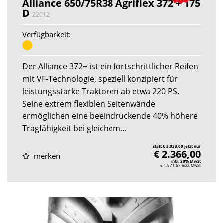
Alliance 650/75R38 Agriflex 372 + 175
D
22012
Verfügbarkeit:
Der Alliance 372+ ist ein fortschrittlicher Reifen
mit VF-Technologie, speziell konzipiert für
leistungsstarke Traktoren ab etwa 220 PS.
Seine extrem flexiblen Seitenwände
ermöglichen eine beeindruckende 40% höhere
Tragfähigkeit bei gleichem...
statt € 3.033,00 jetzt nur
€ 2.366,00
merken
inkl. 20% MwSt
€ 1.971,67
exkl. MwSt