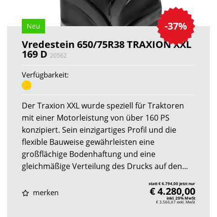
-37%
Neu
Vredestein 650/75R38 TRAXION XXL
169 D
20562
Verfügbarkeit:
Der Traxion XXL wurde speziell für Traktoren
mit einer Motorleistung von über 160 PS
konzipiert. Sein einzigartiges Profil und die
flexible Bauweise gewährleisten eine
großflächige Bodenhaftung und eine
gleichmäßige Verteilung des Drucks auf den...
statt € 6.794,00 jetzt nur
€ 4.280,00
merken
inkl. 20% MwSt
€ 3.566,67
exkl. MwSt