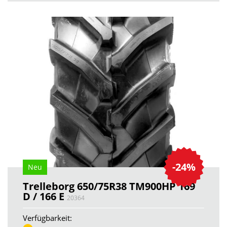
-24%
Neu
Trelleborg 650/75R38 TM900HP 169
D / 166 E
20364
Verfügbarkeit: