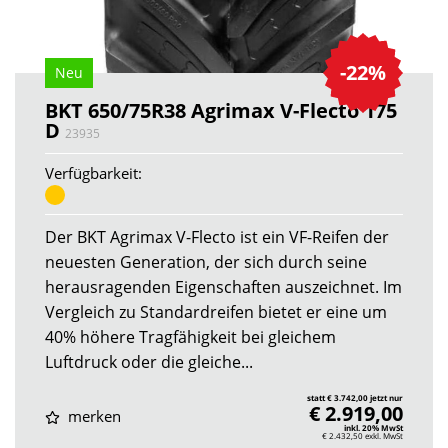
-22%
Neu
BKT 650/75R38 Agrimax V-Flecto 175
D
23935
Verfügbarkeit:
Der BKT Agrimax V-Flecto ist ein VF-Reifen der
neuesten Generation, der sich durch seine
herausragenden Eigenschaften auszeichnet. Im
Vergleich zu Standardreifen bietet er eine um
40% höhere Tragfähigkeit bei gleichem
Luftdruck oder die gleiche...
statt € 3.742,00 jetzt nur
€ 2.919,00
merken
inkl. 20% MwSt
€ 2.432,50
exkl. MwSt