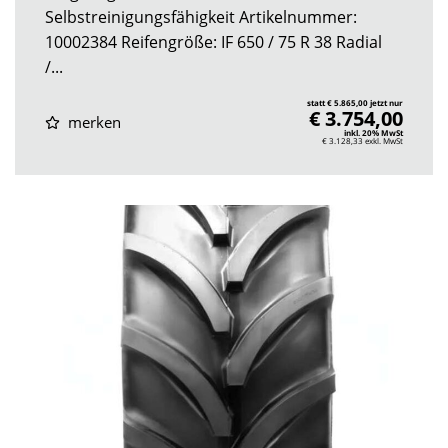
Selbstreinigungsfähigkeit Artikelnummer:
10002384 Reifengröße: IF 650 / 75 R 38 Radial
/...
statt € 5.865,00 jetzt nur
€ 3.754,00
merken
inkl. 20% MwSt
€ 3.128,33
exkl. MwSt