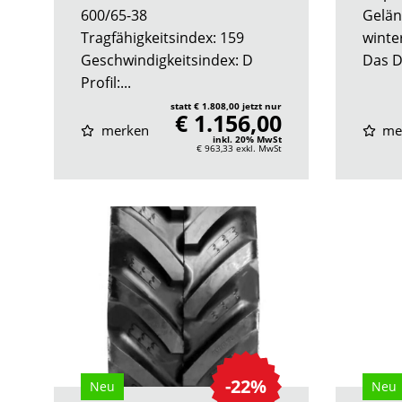
600/65-38
Gelän
Tragfähigkeitsindex: 159
winte
Geschwindigkeitsindex: D
Das D
Profil:...
statt € 1.808,00 jetzt nur
€ 1.156,00
merken
me
inkl. 20% MwSt
€ 963,33
exkl. MwSt
-22%
Neu
Neu