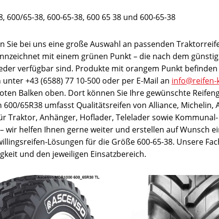
, 600/65-38, 600-65-38, 600 65 38 und 600-65-38
n Sie bei uns eine große Auswahl an passenden Traktorreif
ennzeichnet mit einem grünen Punkt – die nach dem günstigs
ieder verfügbar sind. Produkte mit orangem Punkt befinden 
ch unter +43 (6588) 77 10-500 oder per E-Mail an
info@reifen-
 roten Balken oben. Dort können Sie Ihre gewünschte Reifen
600/65R38 umfasst Qualitätsreifen von Alliance, Michelin, A
für Traktor, Anhänger, Hoflader, Telelader sowie Kommunal- 
t – wir helfen Ihnen gerne weiter und erstellen auf Wunsch ei
illingsreifen-Lösungen für die Größe 600-65-38. Unsere Fac
keit und den jeweiligen Einsatzbereich.