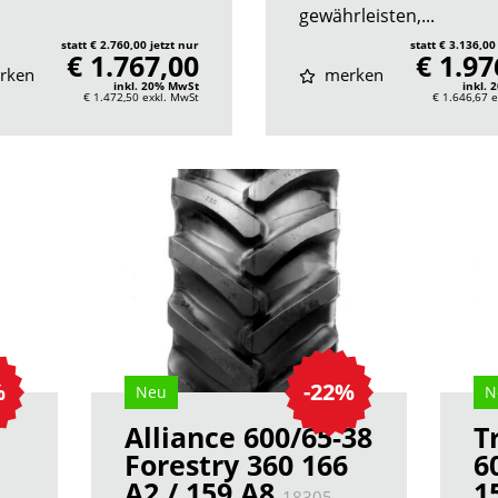
gewährleisten,...
statt € 2.760,00 jetzt nur
statt € 3.136,00
€ 1.767,00
€ 1.97
rken
merken
inkl. 20% MwSt
inkl.
€ 1.472,50
exkl. MwSt
€ 1.646,67
e
%
-22%
Neu
N
Alliance 600/65-38
T
Forestry 360 166
6
A2 / 159 A8
1
18305