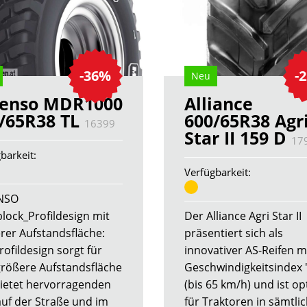
-36%
-
Neu
censo MDR1000
Alliance
/65R38 TL
600/65R38 Agr
16399
Star II 159 D
17
barkeit:
Verfügbarkeit:
NSO
block_Profildesign mit
Der Alliance Agri Star II
erer Aufstandsfläche:
präsentiert sich als
rofildesign sorgt für
innovativer AS-Reifen m
größere Aufstandsfläche
Geschwindigkeitsindex 
ietet hervorragenden
(bis 65 km/h) und ist op
auf der Straße und im
für Traktoren in sämtli