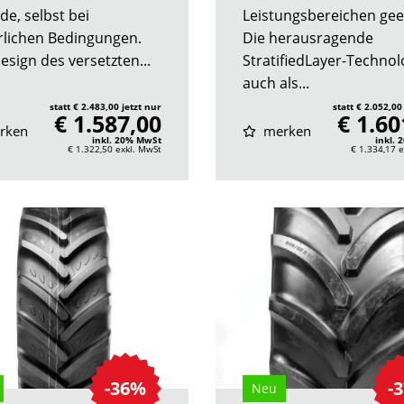
de, selbst bei
Leistungsbereichen gee
rlichen Bedingungen.
Die herausragende
esign des versetzten...
StratifiedLayer-Technol
auch als...
statt € 2.483,00 jetzt nur
statt € 2.052,00
€ 1.587,00
€ 1.60
rken
merken
inkl. 20% MwSt
inkl.
€ 1.322,50
exkl. MwSt
€ 1.334,17
e
-36%
-
Neu