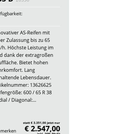
fügbarkeit:
novativer AS-Reifen mit
ner Zulassung bis zu 65
/h. Höchste Leistung im
ld dank der extragroßen
uffläche. Bietet hohen
hrkomfort. Lang
haltende Lebensdauer.
tikelnummer: 13626625
ifengröße: 600 / 65 R 38
ial / Diagonal:...
statt € 3.351,00 jetzt nur
€ 2.547,00
merken
inkl. 20% MwSt