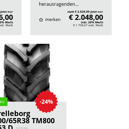
herausragenden...
 jetzt nur
statt € 2.626,00 jetzt nur
6,00
€ 2.048,00
merken
 20% MwSt
inkl. 20% MwSt
xkl. MwSt
€ 1.706,67
exkl. MwSt
-24%
eu
relleborg
00/65R38 TM800
53 D
20336