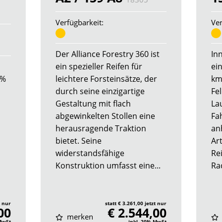
Verfügbarkeit:
Ver
Der Alliance Forestry 360 ist
In
ein spezieller Reifen für
ei
5%
leichtere Forsteinsätze, der
km
durch seine einzigartige
Fe
Gestaltung mit flach
La
abgewinkelten Stollen eine
Fa
herausragende Traktion
an
bietet. Seine
Ar
widerstandsfähige
Re
Konstruktion umfasst eine...
Rad
t nur
statt € 3.261,00 jetzt nur
00
€ 2.544,00
merken
 MwSt
inkl. 20% MwSt