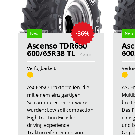
-36%
Neu
Neu
Ascenso TDR650
As
600/65R38 TL
600
14255
Verfügbarkeit:
Verfüg
ASCENSO Traktorreifen, die
ASCE
mit einem einzigartigen
Multi
Schlammbrecher entwickelt
breit
wurden: Low soil compaction
Das P
High traction Excellent
eine 
driving experience
und b
Traktorreifen Dimension:
Grip 