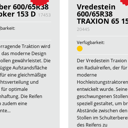
ber 600/65R38
Vredestein
pker 153 D
600/65R38
17453
TRAXION 65 1
barkeit:
20445
Verfügbarkeit:
rragende Traktion wird
 das moderne Design
ollen gewährleistet. Die
Der Vredestein Traxion 
ügige Aufstandsfläche
ein Radialreifen, der für
 für eine gleichmäßige
moderne
htsverteilung und
Hochleistungstraktore
 für optimale
entwickelt wurde. Seine
haftung. Die Reifen
geschwungenen Stollen
n zudem eine
speziell gestaltet, um br
nte...
Abstände zwischen den
Stollen im Schulterbere
des Reifens zu