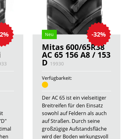
22%
-32%
Neu
Mitas 600/65R38
i
AC 65 156 A8 / 153
D
933
19930
Verfügbarkeit:
Der AC 65 ist ein vielseitiger
Breitreifen für den Einsatz
it
sowohl auf Feldern als auch
"D"
auf Straßen. Durch seine
timal
großzügige Aufstandsfläche
chen
wird der Boden wirkungsvoll