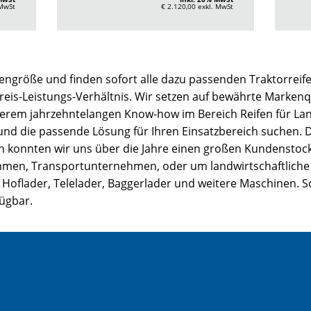
 MwSt
€ 2.120,00
exkl. MwSt
engröße und finden sofort alle dazu passenden Traktorreife
Preis-Leistungs-Verhältnis. Wir setzen auf bewährte Markenqu
serem jahrzehntelangen Know-how im Bereich Reifen für La
 und die passende Lösung für Ihren Einsatzbereich suchen.
ion konnten wir uns über die Jahre einen großen Kundenstock
, Transportunternehmen, oder um landwirtschaftliche Bet
 Hoflader, Telelader, Baggerlader und weitere Maschinen. So
fügbar.