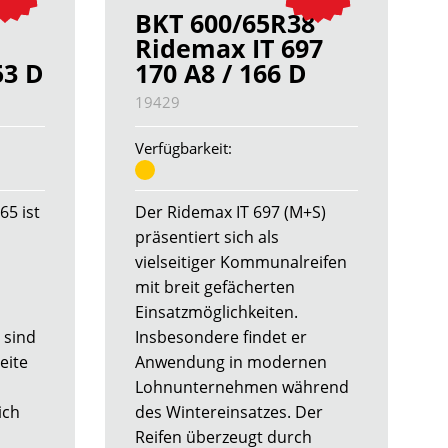
BKT 600/65R38
Ridemax IT 697
53 D
170 A8 / 166 D
19429
Verfügbarkeit:
65 ist
Der Ridemax IT 697 (M+S)
präsentiert sich als
vielseitiger Kommunalreifen
n
mit breit gefächerten
Einsatzmöglichkeiten.
 sind
Insbesondere findet er
eite
Anwendung in modernen
Lohnunternehmen während
ich
des Wintereinsatzes. Der
Reifen überzeugt durch