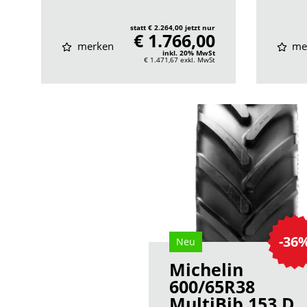
statt € 2.264,00 jetzt nur
€ 1.766,00
merken
me
inkl. 20% MwSt
€ 1.471,67
exkl. MwSt
-36
Neu
Michelin
600/65R38
MultiBib 153 D