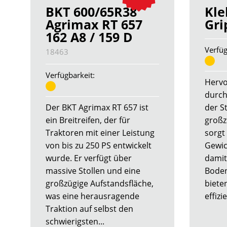
BKT 600/65R38
Kle
Agrimax RT 657
Gri
162 A8 / 159 D
Verfüg
18463
Verfügbarkeit:
Hervo
durch
Der BKT Agrimax RT 657 ist
der St
ein Breitreifen, der für
großz
Traktoren mit einer Leistung
sorgt
von bis zu 250 PS entwickelt
Gewic
wurde. Er verfügt über
damit
massive Stollen und eine
Boden
großzügige Aufstandsfläche,
biete
was eine herausragende
effizie
Traktion auf selbst den
schwierigsten...