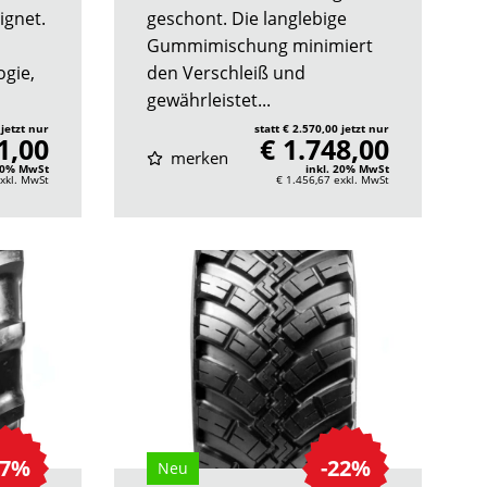
ignet.
geschont. Die langlebige
Gummimischung minimiert
ogie,
den Verschleiß und
gewährleistet...
 jetzt nur
statt € 2.570,00 jetzt nur
1,00
€ 1.748,00
merken
 20% MwSt
inkl. 20% MwSt
xkl. MwSt
€ 1.456,67
exkl. MwSt
37%
-22%
Neu