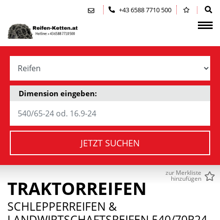
Zum Inhalt springen (Alt+0)
Zum Hauptmenü springen (Alt+1)
+43 6588 7710 500
Dimension eingeben:
JETZT SUCHEN
zur Merkliste
hinzufügen
TRAKTORREIFEN
SCHLEPPERREIFEN &
LANDWIRTSCHAFTSREIFEN 540/70R24