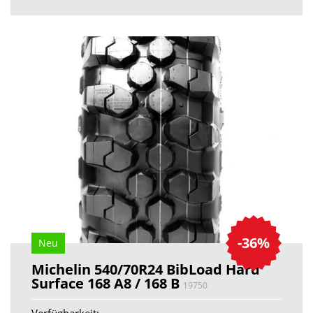
-36%
Neu
Michelin 540/70R24 BibLoad Hard
Surface 168 A8 / 168 B
19750