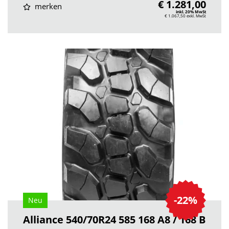
€ 1.281,00
merken
inkl. 20% MwSt
€ 1.067,50
exkl. MwSt
-22%
Neu
Alliance 540/70R24 585 168 A8 / 168 B