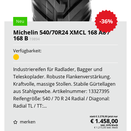
-36%
Neu
Michelin 540/70R24 XMCL 168 A8 /
168 B
19894
Verfügbarkeit:
Industriereifen für Radlader, Bagger und
Teleskoplader. Robuste Flankenverstärkung.
Kraftvolle, massige Stollen. Stabile Gürtellagen
aus Stahlgewebe. Artikelnummer: 13327395
Reifengröße: 540 / 70 R 24 Radial / Diagonal:
Radial TL / TT:...
statt € 2.278,00 jetzt nur
€ 1.458,00
merken
inkl. 20% MwSt
€ 1.215,00
exkl. MwSt