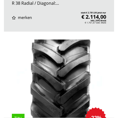
R 38 Radial / Diagonal:...
statt € 2.781,00 jetzt nur
€ 2.114,00
merken
inkl. 20% MwSt
€ 1.761,67
exkl. MwSt
-22%
Neu