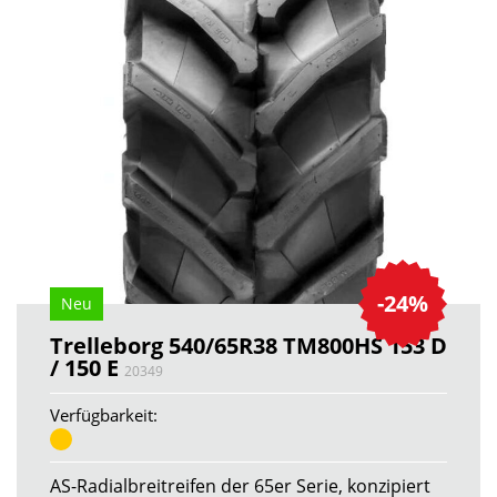
-24%
Neu
Trelleborg 540/65R38 TM800HS 153 D
/ 150 E
20349
Verfügbarkeit:
AS-Radialbreitreifen der 65er Serie, konzipiert