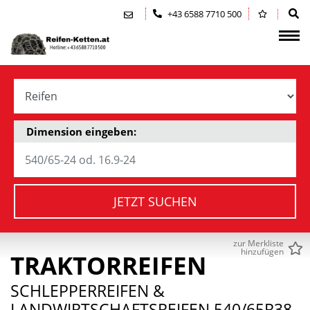
Zum Inhalt springen (Alt+0)
Zum Hauptmenü springen (Alt+1)
+43 6588 7710 500
Dimension eingeben:
JETZT SUCHEN
zur Merkliste
hinzufügen
TRAKTORREIFEN
SCHLEPPERREIFEN &
LANDWIRTSCHAFTSREIFEN 540/65R38