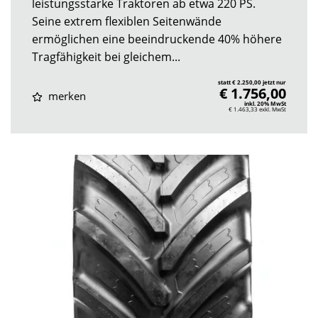
leistungsstarke Traktoren ab etwa 220 PS.
Seine extrem flexiblen Seitenwände
ermöglichen eine beeindruckende 40% höhere
Tragfähigkeit bei gleichem...
statt € 2.250,00 jetzt nur
€ 1.756,00
merken
inkl. 20% MwSt
€ 1.463,33
exkl. MwSt