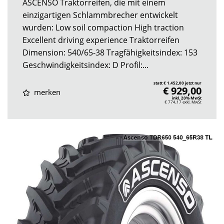
ASCENSO Traktorreifen, die mit einem
einzigartigen Schlammbrecher entwickelt
wurden: Low soil compaction High traction
Excellent driving experience Traktorreifen
Dimension: 540/65-38 Tragfähigkeitsindex: 153
Geschwindigkeitsindex: D Profil:...
statt € 1.452,00 jetzt nur
€ 929,00
merken
inkl. 20% MwSt
€ 774,17
exkl. MwSt