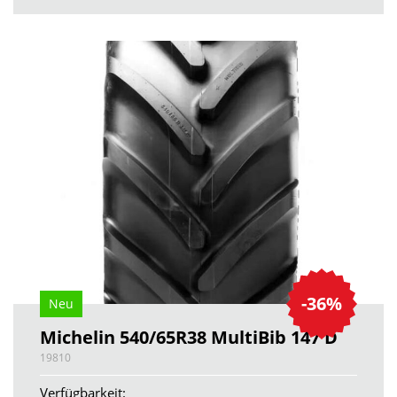
-36%
Neu
Michelin 540/65R38 MultiBib 147 D
19810
Verfügbarkeit: