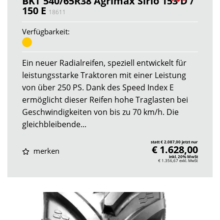
BKT 540/65R38 Agrimax Sirio 153 D /
150 E
18611
Verfügbarkeit:
Ein neuer Radialreifen, speziell entwickelt für
leistungsstarke Traktoren mit einer Leistung
von über 250 PS. Dank des Speed Index E
ermöglicht dieser Reifen hohe Traglasten bei
Geschwindigkeiten von bis zu 70 km/h. Die
gleichbleibende...
statt € 2.087,00 jetzt nur
€ 1.628,00
merken
inkl. 20% MwSt
€ 1.356,67
exkl. MwSt