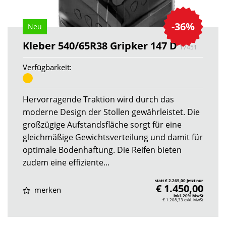
-36%
Neu
Kleber 540/65R38 Gripker 147 D
17451
Verfügbarkeit:
Hervorragende Traktion wird durch das
moderne Design der Stollen gewährleistet. Die
großzügige Aufstandsfläche sorgt für eine
gleichmäßige Gewichtsverteilung und damit für
optimale Bodenhaftung. Die Reifen bieten
zudem eine effiziente...
statt € 2.265,00 jetzt nur
€ 1.450,00
merken
inkl. 20% MwSt
€ 1.208,33
exkl. MwSt