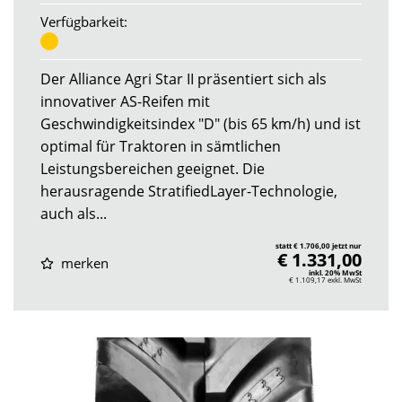
Verfügbarkeit:
Der Alliance Agri Star II präsentiert sich als
innovativer AS-Reifen mit
Geschwindigkeitsindex "D" (bis 65 km/h) und ist
optimal für Traktoren in sämtlichen
Leistungsbereichen geeignet. Die
herausragende StratifiedLayer-Technologie,
auch als...
statt € 1.706,00 jetzt nur
€ 1.331,00
merken
inkl. 20% MwSt
€ 1.109,17
exkl. MwSt