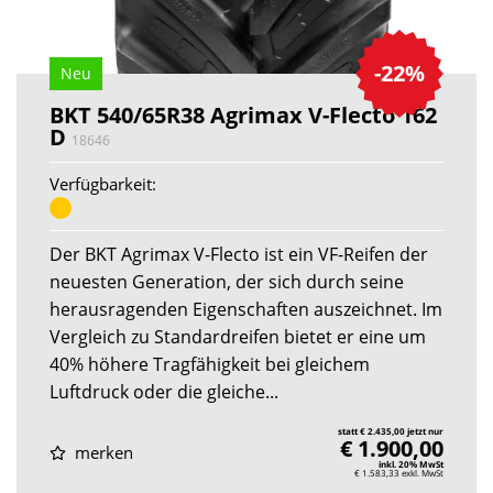
-22%
Neu
BKT 540/65R38 Agrimax V-Flecto 162
D
18646
Verfügbarkeit:
Der BKT Agrimax V-Flecto ist ein VF-Reifen der
neuesten Generation, der sich durch seine
herausragenden Eigenschaften auszeichnet. Im
Vergleich zu Standardreifen bietet er eine um
40% höhere Tragfähigkeit bei gleichem
Luftdruck oder die gleiche...
statt € 2.435,00 jetzt nur
€ 1.900,00
merken
inkl. 20% MwSt
€ 1.583,33
exkl. MwSt