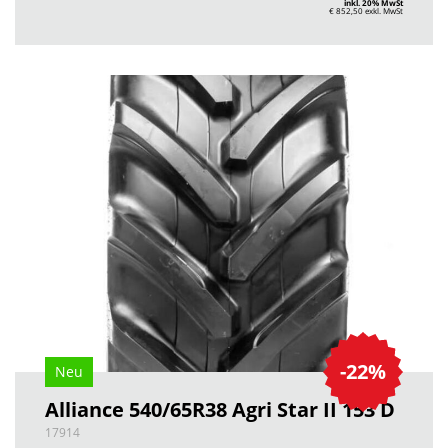
inkl. 20% MwSt
€ 852,50
exkl. MwSt
-22%
Neu
Alliance 540/65R38 Agri Star II 153 D
17914