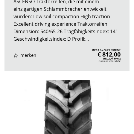
ASCENSO Traktorreifen, die mit einem
einzigartigen Schlammbrecher entwickelt
wurden: Low soil compaction High traction
Excellent driving experience Traktorreifen
Dimension: 540/65-26 Tragfähigkeitsindex: 141
Geschwindigkeitsindex: D Profil:...
statt € 1.270,00 jetzt nur
€ 812,00
merken
inkl. 20% MwSt
€ 676,67
exkl. MwSt