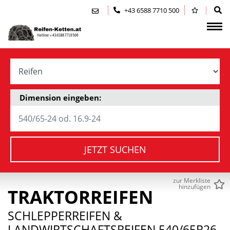
Zum Inhalt springen (Alt+0)
Zum Hauptmenü springen (Alt+1)
+43 6588 7710 500
Dimension eingeben:
JETZT SUCHEN
zur Merkliste
hinzufügen
TRAKTORREIFEN
SCHLEPPERREIFEN &
LANDWIRTSCHAFTSREIFEN 540/65R26