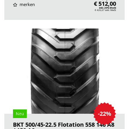
€ 512,00
merken
inkl. 20% MwSt
€ 426,67
exkl. MwSt
-22%
Neu
BKT 500/45-22.5 Flotation 558 146 A8