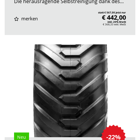
Die herausragende Selbstreinigung dank des...
statt € 567,00 jetzt nur
€ 442,00
merken
inkl. 20% MwSt
€ 368,33
exkl. MwSt
-22%
Neu