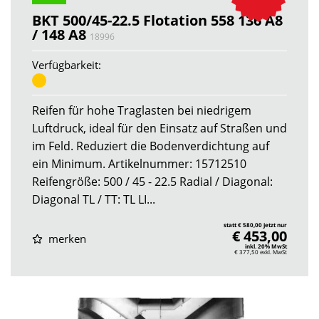
BKT 500/45-22.5 Flotation 558 136 A8
/ 148 A8
18996
Verfügbarkeit:
Reifen für hohe Traglasten bei niedrigem
Luftdruck, ideal für den Einsatz auf Straßen und
im Feld. Reduziert die Bodenverdichtung auf
ein Minimum. Artikelnummer: 15712510
Reifengröße: 500 / 45 - 22.5 Radial / Diagonal:
Diagonal TL / TT: TL LI...
statt € 580,00 jetzt nur
€ 453,00
merken
inkl. 20% MwSt
€ 377,50
exkl. MwSt