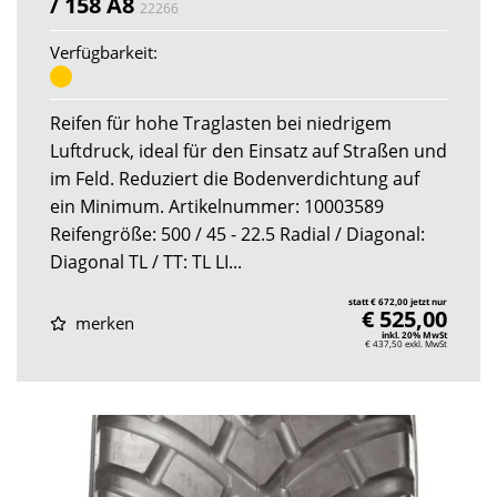
/ 158 A8
22266
Verfügbarkeit:
Reifen für hohe Traglasten bei niedrigem
Luftdruck, ideal für den Einsatz auf Straßen und
im Feld. Reduziert die Bodenverdichtung auf
ein Minimum. Artikelnummer: 10003589
Reifengröße: 500 / 45 - 22.5 Radial / Diagonal:
Diagonal TL / TT: TL LI...
statt € 672,00 jetzt nur
€ 525,00
merken
inkl. 20% MwSt
€ 437,50
exkl. MwSt