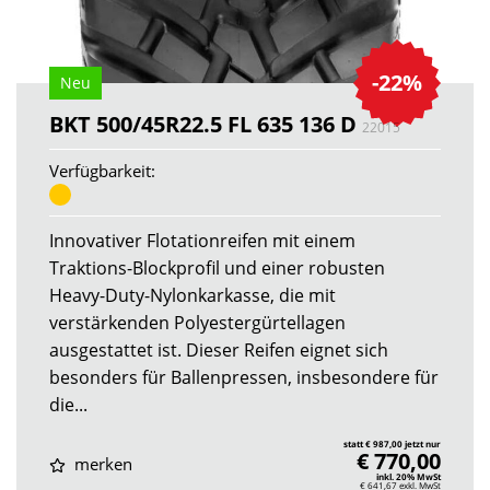
-22%
Neu
BKT 500/45R22.5 FL 635 136 D
22015
Verfügbarkeit:
Innovativer Flotationreifen mit einem
Traktions-Blockprofil und einer robusten
Heavy-Duty-Nylonkarkasse, die mit
verstärkenden Polyestergürtellagen
ausgestattet ist. Dieser Reifen eignet sich
besonders für Ballenpressen, insbesondere für
die...
statt € 987,00 jetzt nur
€ 770,00
merken
inkl. 20% MwSt
€ 641,67
exkl. MwSt