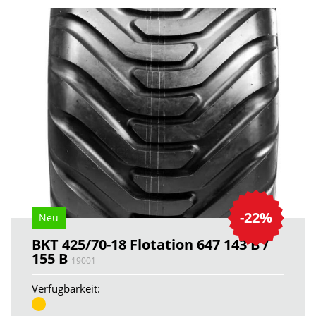
-22%
Neu
BKT 425/70-18 Flotation 647 143 B /
155 B
19001
Verfügbarkeit: