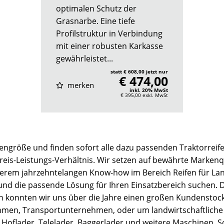
optimalen Schutz der
Grasnarbe. Eine tiefe
Profilstruktur in Verbindung
mit einer robusten Karkasse
gewährleistet...
statt € 608,00 jetzt nur
€ 474,00
merken
inkl. 20% MwSt
€ 395,00
exkl. MwSt
engröße und finden sofort alle dazu passenden Traktorreife
Preis-Leistungs-Verhältnis. Wir setzen auf bewährte Markenqu
serem jahrzehntelangen Know-how im Bereich Reifen für La
 und die passende Lösung für Ihren Einsatzbereich suchen.
ion konnten wir uns über die Jahre einen großen Kundenstock
, Transportunternehmen, oder um landwirtschaftliche Bet
 Hoflader, Telelader, Baggerlader und weitere Maschinen. So