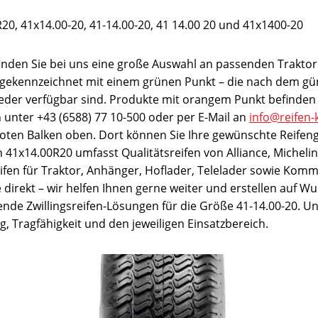
20, 41x14.00-20, 41-14.00-20, 41 14.00 20 und 41x1400-20
inden Sie bei uns eine große Auswahl an passenden Traktorr
 gekennzeichnet mit einem grünen Punkt – die nach dem güns
ieder verfügbar sind. Produkte mit orangem Punkt befinden 
ch unter +43 (6588) 77 10-500 oder per E-Mail an
info@reifen-
 roten Balken oben. Dort können Sie Ihre gewünschte Reifen
41x14.00R20 umfasst Qualitätsreifen von Alliance, Michelin,
ifen für Traktor, Anhänger, Hoflader, Telelader sowie Komm
te direkt – wir helfen Ihnen gerne weiter und erstellen auf W
ende Zwillingsreifen-Lösungen für die Größe 41-14.00-20. U
 Tragfähigkeit und den jeweiligen Einsatzbereich.