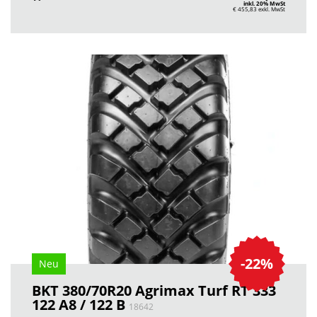
inkl. 20% MwSt
€ 455,83
exkl. MwSt
-22%
Neu
BKT 380/70R20 Agrimax Turf RT 333
122 A8 / 122 B
18642