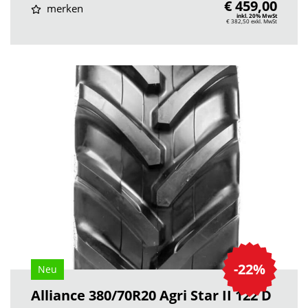
€ 459,00
merken
inkl. 20% MwSt
€ 382,50
exkl. MwSt
-22%
Neu
Alliance 380/70R20 Agri Star II 122 D