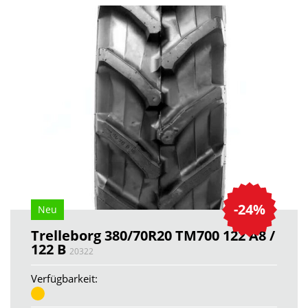
-24%
Neu
Trelleborg 380/70R20 TM700 122 A8 /
122 B
20322
Verfügbarkeit: