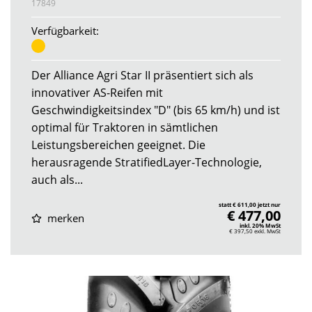
17849
Verfügbarkeit:
Der Alliance Agri Star II präsentiert sich als
innovativer AS-Reifen mit
Geschwindigkeitsindex "D" (bis 65 km/h) und ist
optimal für Traktoren in sämtlichen
Leistungsbereichen geeignet. Die
herausragende StratifiedLayer-Technologie,
auch als...
statt € 611,00 jetzt nur
€ 477,00
merken
inkl. 20% MwSt
€ 397,50
exkl. MwSt