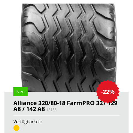
-22%
Neu
Alliance 320/80-18 FarmPRO 327 129
A8 / 142 A8
18158
Verfügbarkeit: