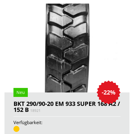
-22%
Neu
BKT 290/90-20 EM 933 SUPER 168 A2 /
152 B
18921
Verfügbarkeit: