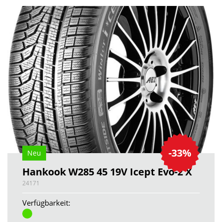
-33%
Neu
Hankook W285 45 19V Icept Evo-2 X
24171
Verfügbarkeit: