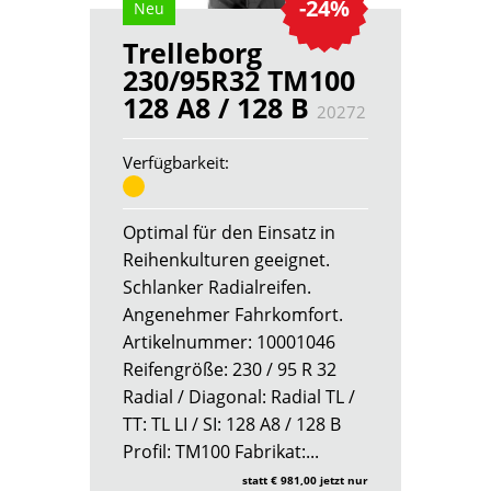
-24%
Neu
Trelleborg
230/95R32 TM100
128 A8 / 128 B
20272
Verfügbarkeit:
Optimal für den Einsatz in
Reihenkulturen geeignet.
Schlanker Radialreifen.
Angenehmer Fahrkomfort.
Artikelnummer: 10001046
Reifengröße: 230 / 95 R 32
Radial / Diagonal: Radial TL /
TT: TL LI / SI: 128 A8 / 128 B
Profil: TM100 Fabrikat:...
statt € 981,00 jetzt nur