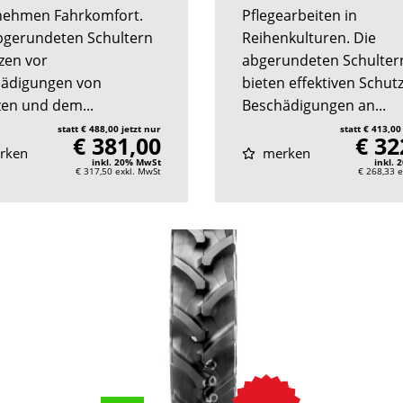
ehmen Fahrkomfort.
Pflegearbeiten in
bgerundeten Schultern
Reihenkulturen. Die
zen vor
abgerundeten Schulter
ädigungen von
bieten effektiven Schut
zen und dem...
Beschädigungen an...
statt € 488,00 jetzt nur
statt € 413,00
€ 381,00
€ 32
rken
merken
inkl. 20% MwSt
inkl.
€ 317,50
exkl. MwSt
€ 268,33
e