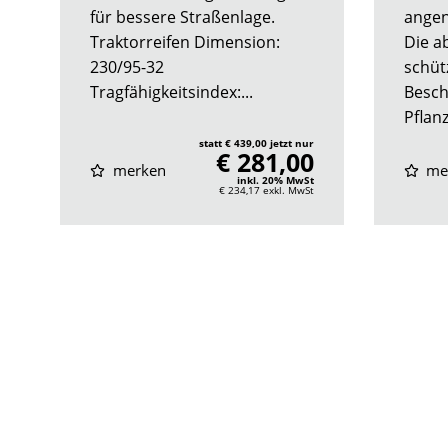
für bessere Straßenlage.
angen
Traktorreifen Dimension:
Die a
230/95-32
schüt
Tragfähigkeitsindex:...
Besch
Pflan
statt € 439,00 jetzt nur
€ 281,00
merken
me
inkl. 20% MwSt
€ 234,17
exkl. MwSt