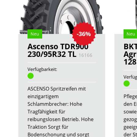
-36%
Neu
Neu
Ascenso TDR900
BKT
230/95R32 TL
Agr
16166
128
Verfügbarkeit:
Verfüg
ASCENSO Spritzreifen mit
einzigartigem
Pflege
Schlammbrecher: Hohe
den E
Tragfähigkeit für
sowie
reibungslosen Betrieb. Hohe
gezog
Traktion Sorgt für
geeig
Bodenschonung und sorgt
der S