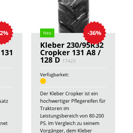
22%
-36%
Neu
Kleber 230/95R32
 131
Cropker 131 A8 /
128 D
17423
Verfügbarkeit:
Der Kleber Cropker ist ein
satz
hochwertiger Pflegereifen für
Traktoren im
Leistungsbereich von 80-200
gnet
PS. Im Vergleich zu seinem
Vorgänger, dem Kleber