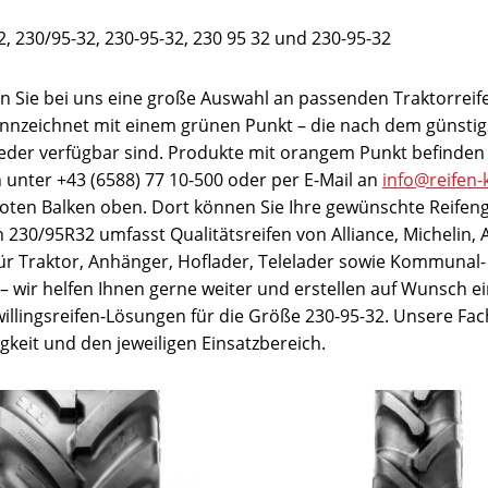
, 230/95-32, 230-95-32, 230 95 32 und 230-95-32
n Sie bei uns eine große Auswahl an passenden Traktorreif
ennzeichnet mit einem grünen Punkt – die nach dem günstigs
ieder verfügbar sind. Produkte mit orangem Punkt befinden 
ch unter +43 (6588) 77 10-500 oder per E-Mail an
info@reifen-
 roten Balken oben. Dort können Sie Ihre gewünschte Reifen
230/95R32 umfasst Qualitätsreifen von Alliance, Michelin, A
für Traktor, Anhänger, Hoflader, Telelader sowie Kommunal- 
t – wir helfen Ihnen gerne weiter und erstellen auf Wunsch ei
illingsreifen-Lösungen für die Größe 230-95-32. Unsere Fac
keit und den jeweiligen Einsatzbereich.