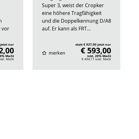
Super 3, weist der Cropker
eine höhere Tragfähigkeit
n
und die Doppelkennung D/A8
z vor
auf. Er kann als FRT...
 jetzt nur
statt € 927,00 jetzt nur
2,00
€ 593,00
merken
 20% MwSt
inkl. 20% MwSt
xkl. MwSt
€ 494,17
exkl. MwSt