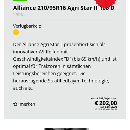
Alliance 210/95R16 Agri Star II 106 D
17910
Verfügbarkeit:
Der Alliance Agri Star II präsentiert sich als
innovativer AS-Reifen mit
Geschwindigkeitsindex "D" (bis 65 km/h) und ist
optimal für Traktoren in sämtlichen
Leistungsbereichen geeignet. Die
herausragende StratifiedLayer-Technologie,
auch als...
statt € 258,00 jetzt nur
€ 202,00
merken
inkl. 20% MwSt
€ 168,33
exkl. MwSt