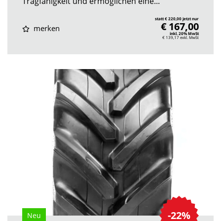
Tragfähigkeit und ermöglichen eine...
statt € 220,00 jetzt nur
€ 167,00
merken
inkl. 20% MwSt
€ 139,17
exkl. MwSt
-22%
Neu