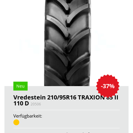
-37%
Neu
Vredestein 210/95R16 TRAXION 85 II
110 D
20506
Verfügbarkeit: