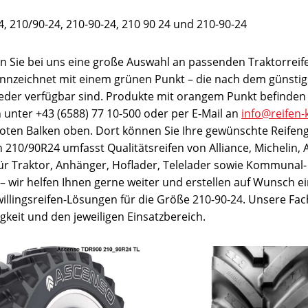
, 210/90-24, 210-90-24, 210 90 24 und 210-90-24
n Sie bei uns eine große Auswahl an passenden Traktorreif
ennzeichnet mit einem grünen Punkt – die nach dem günstigs
ieder verfügbar sind. Produkte mit orangem Punkt befinden 
ch unter +43 (6588) 77 10-500 oder per E-Mail an
info@reifen-
 roten Balken oben. Dort können Sie Ihre gewünschte Reifen
210/90R24 umfasst Qualitätsreifen von Alliance, Michelin, A
für Traktor, Anhänger, Hoflader, Telelader sowie Kommunal- 
t – wir helfen Ihnen gerne weiter und erstellen auf Wunsch ei
illingsreifen-Lösungen für die Größe 210-90-24. Unsere Fac
keit und den jeweiligen Einsatzbereich.