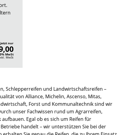
rt.
ltern
 jetzt nur
9,00
 20% MwSt
xkl. MwSt
n, Schlepperreifen und Landwirtschaftsreifen –
alität von Alliance, Michelin, Ascenso, Mitas,
ndwirtschaft, Forst und Kommunaltechnik sind wir
 Durch unser Fachwissen rund um Agrarreifen,
 aufbauen. Egal ob es sich um Reifen für
riebe handelt – wir unterstützen Sie bei der
 erhalten Sie genau die Reifen, die zu Ihrem Einsatz