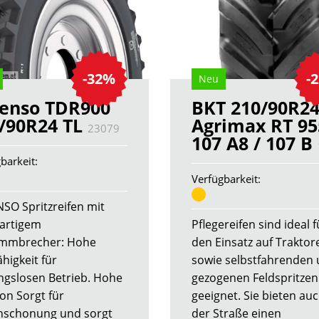
-32%
-
Neu
enso TDR900
BKT 210/90R2
/90R24 TL
Agrimax RT 95
23079
107 A8 / 107 B
barkeit:
Verfügbarkeit:
SO Spritzreifen mit
gartigem
Pflegereifen sind ideal f
ammbrecher: Hohe
den Einsatz auf Traktor
higkeit für
sowie selbstfahrenden
ngslosen Betrieb. Hohe
gezogenen Feldspritzen
ion Sorgt für
geeignet. Sie bieten auc
schonung und sorgt
der Straße einen