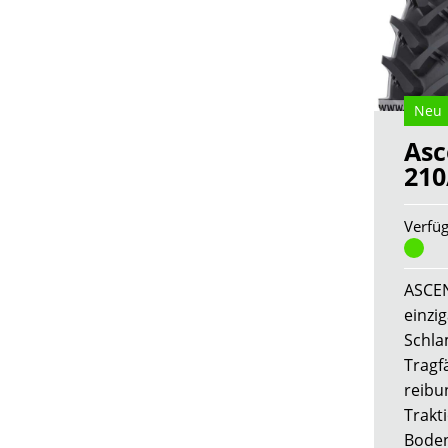
Neu
Asc
210
Verfüg
ASCEN
einzi
Schl
Tragfä
reibu
Trakt
Boden