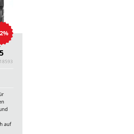
22%
4
5
18593
ür
en
 und
h auf