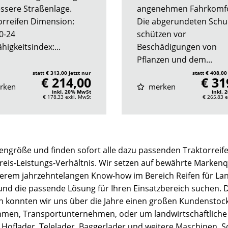
essere Straßenlage.
angenehmen Fahrkomfo
orreifen Dimension:
Die abgerundeten Schu
0-24
schützen vor
higkeitsindex:...
Beschädigungen von
Pflanzen und dem...
statt € 313,00 jetzt nur
statt € 408,00
€ 214,00
€ 31
rken
merken
inkl. 20% MwSt
inkl.
€ 178,33
exkl. MwSt
€ 265,83
e
engröße und finden sofort alle dazu passenden Traktorreife
Preis-Leistungs-Verhältnis. Wir setzen auf bewährte Markenqu
serem jahrzehntelangen Know-how im Bereich Reifen für La
 und die passende Lösung für Ihren Einsatzbereich suchen.
ion konnten wir uns über die Jahre einen großen Kundenstock
, Transportunternehmen, oder um landwirtschaftliche Bet
 Hoflader, Telelader, Baggerlader und weitere Maschinen. So