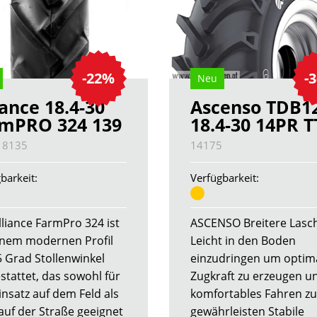
-22%
-
Neu
iance 18.4-30
Ascenso TDB1
mPRO 324 139
18.4-30 14PR T
18135
14175
barkeit:
Verfügbarkeit:
lliance FarmPro 324 ist
ASCENSO Breitere Lasc
inem modernen Profil
Leicht in den Boden
5 Grad Stollenwinkel
einzudringen um optim
stattet, das sowohl für
Zugkraft zu erzeugen u
insatz auf dem Feld als
komfortables Fahren zu
auf der Straße geeignet
gewährleisten Stabile