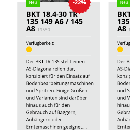
-22%
Neu
Neu
BKT 18.4-30 TR
BKT
135 149 A6 / 145
135
A8
A8
19550
Verfügbarkeit:
Verfüg
Der BKT TR 135 stellt einen
Der B
AS-Diagonalreifen dar,
AS-Di
konzipiert für den Einsatz auf
konzip
Bodenbearbeitungsmaschinen
Bode
und Spritzen. Einige Größen
und S
und Varianten sind darüber
und V
hinaus auch für den
hinau
Gebrauch auf Baggern,
Gebra
Anhängern oder
Anhän
Erntemaschinen geeignet....
Ernte