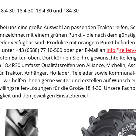
8.4-30, 18.4-30, 18.4 30 und 184-30
e bei uns eine große Auswahl an passenden Traktorreifen, S
ennzeichnet mit einem grünen Punkt – die nach dem günstigs
ieder verfügbar sind. Produkte mit orangem Punkt befinden 
ch unter +43 (6588) 77 10-500 oder per E-Mail an
info@reifen-
 roten Balken oben. Dort können Sie Ihre gewünschte Reifen
18.4R30 umfasst Qualitätsreifen von Alliance, Michelin, Asc
für Traktor, Anhänger, Hoflader, Telelader sowie Kommunal- 
t – wir helfen Ihnen gerne weiter und erstellen auf Wunsch ei
llingsreifen-Lösungen für die Größe 18.4-30. Unsere Fachb
keit und den jeweiligen Einsatzbereich.