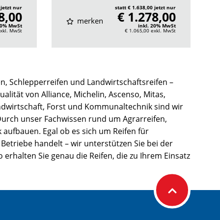
 jetzt nur
statt € 1.638,00 jetzt nur
8,00
€ 1.278,00
merken
 20% MwSt
inkl. 20% MwSt
xkl. MwSt
€ 1.065,00
exkl. MwSt
n, Schlepperreifen und Landwirtschaftsreifen –
alität von Alliance, Michelin, Ascenso, Mitas,
ndwirtschaft, Forst und Kommunaltechnik sind wir
 Durch unser Fachwissen rund um Agrarreifen,
 aufbauen. Egal ob es sich um Reifen für
riebe handelt – wir unterstützen Sie bei der
 erhalten Sie genau die Reifen, die zu Ihrem Einsatz