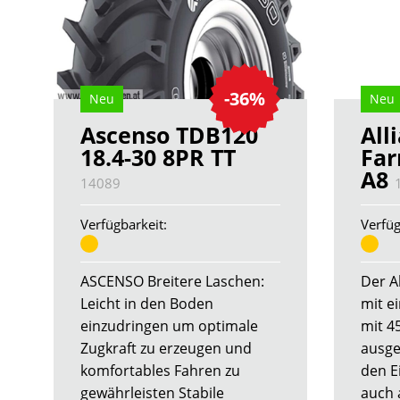
-36%
Neu
Neu
Ascenso TDB120
All
18.4-30 8PR TT
Far
A8
14089
Verfügbarkeit:
Verfüg
ASCENSO Breitere Laschen:
Der A
Leicht in den Boden
mit e
einzudringen um optimale
mit 4
Zugkraft zu erzeugen und
ausge
komfortables Fahren zu
den E
gewährleisten Stabile
auch 