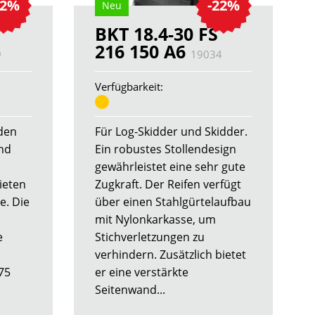
22%
-22%
Neu
BKT 18.4-30 FS
216 150 A6
9
19034
Verfügbarkeit:
 den
Für Log-Skidder und Skidder.
nd
Ein robustes Stollendesign
gewährleistet eine sehr gute
ieten
Zugkraft. Der Reifen verfügt
e. Die
über einen Stahlgürtelaufbau
mit Nylonkarkasse, um
e
Stichverletzungen zu
verhindern. Zusätzlich bietet
75
er eine verstärkte
Seitenwand...