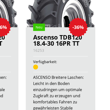
36%
-36%
Neu
20
Ascenso TDB120
T
18.4-30 16PR TT
16253
Verfügbarkeit:
hen:
ASCENSO Breitere Laschen:
Leicht in den Boden
ale
einzudringen um optimale
nd
Zugkraft zu erzeugen und
komfortables Fahren zu
gewährleisten Stabile