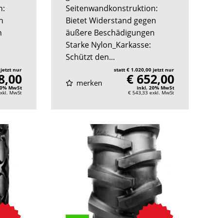
n:
Seitenwandkonstruktion:
n
Bietet Widerstand gegen
n
äußere Beschädigungen
Starke Nylon_Karkasse:
Schützt den...
 jetzt nur
statt € 1.020,00 jetzt nur
8,00
€ 652,00
merken
 20% MwSt
inkl. 20% MwSt
xkl. MwSt
€ 543,33
exkl. MwSt