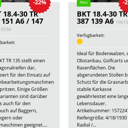
-22%
-
Neu
 18.4-30 TR
BKT 18.4-30 TR
 151 A6 / 147
387 139 A6
1961
19558
Verfügbarkeit:
barkeit:
Ideal für Bodenwalzen,
KT TR 135 stellt einen
Obstanbau, Golfcarts u
agonalreifen dar,
Rasenflächen. Die
iert für den Einsatz auf
abgerundeten Stollen b
nbearbeitungsmaschinen
Schutz für die Grasnarb
pritzen. Einige Größen
stabile Karkasse
arianten sind darüber
gewährleistet eine lang
s auch für den
Lebensdauer.
uch auf Baggern,
Artikelnummer: 157224
gern oder
Reifengröße: 4/18/1930
maschinen geeignet....
Radial /...