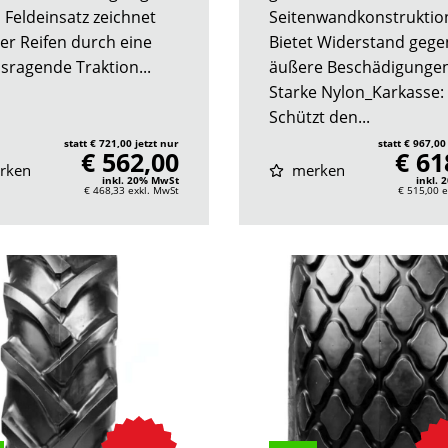
m Feldeinsatz zeichnet
Seitenwandkonstruktio
der Reifen durch eine
Bietet Widerstand gege
sragende Traktion...
äußere Beschädigunge
Starke Nylon_Karkasse:
Schützt den...
statt € 721,00 jetzt nur
statt € 967,00
€ 562,00
€ 61
rken
merken
inkl. 20% MwSt
inkl.
€ 468,33
exkl. MwSt
€ 515,00
e