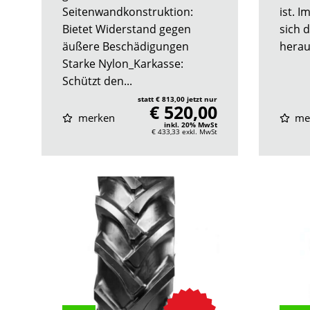
Seitenwandkonstruktion:
ist. I
Bietet Widerstand gegen
sich 
äußere Beschädigungen
herau
Starke Nylon_Karkasse:
Schützt den...
statt € 813,00 jetzt nur
€ 520,00
merken
me
inkl. 20% MwSt
€ 433,33
exkl. MwSt