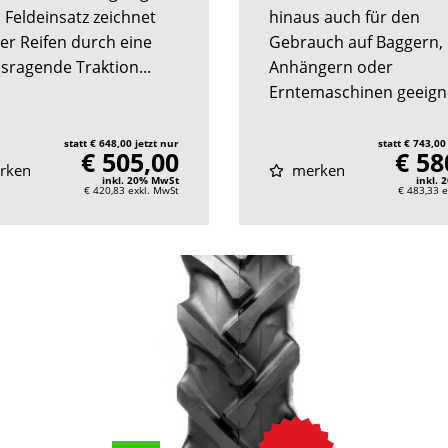
m Feldeinsatz zeichnet
hinaus auch für den
der Reifen durch eine
Gebrauch auf Baggern,
sragende Traktion...
Anhängern oder
Erntemaschinen geeignet
statt € 648,00 jetzt nur
statt € 743,00
€ 505,00
€ 58
rken
merken
inkl. 20% MwSt
inkl.
€ 420,83
exkl. MwSt
€ 483,33
e