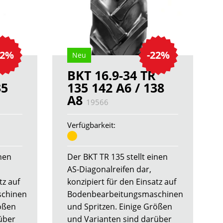
22%
-22%
Neu
BKT 16.9-34 TR
35
135 142 A6 / 138
A8
19566
Verfügbarkeit:
inen
Der BKT TR 135 stellt einen
AS-Diagonalreifen dar,
tz auf
konzipiert für den Einsatz auf
schinen
Bodenbearbeitungsmaschinen
rößen
und Spritzen. Einige Größen
über
und Varianten sind darüber