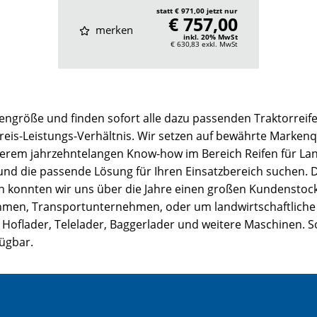
statt € 971,00 jetzt nur
€ 757,00
merken
inkl. 20% MwSt
€ 630,83
exkl. MwSt
engröße und finden sofort alle dazu passenden Traktorreife
Preis-Leistungs-Verhältnis. Wir setzen auf bewährte Markenqu
serem jahrzehntelangen Know-how im Bereich Reifen für La
 und die passende Lösung für Ihren Einsatzbereich suchen.
ion konnten wir uns über die Jahre einen großen Kundenstock
, Transportunternehmen, oder um landwirtschaftliche Bet
 Hoflader, Telelader, Baggerlader und weitere Maschinen. So
fügbar.