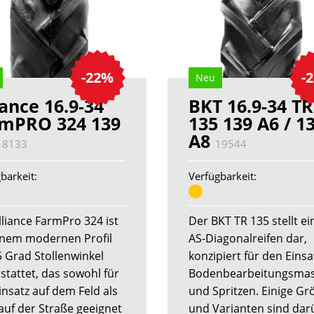
-22%
-
Neu
iance 16.9-34
BKT 16.9-34 TR
mPRO 324 139
135 139 A6 / 1
A8
18133
19544
barkeit:
Verfügbarkeit:
lliance FarmPro 324 ist
Der BKT TR 135 stellt e
inem modernen Profil
AS-Diagonalreifen dar,
5 Grad Stollenwinkel
konzipiert für den Einsa
stattet, das sowohl für
Bodenbearbeitungsma
insatz auf dem Feld als
und Spritzen. Einige G
auf der Straße geeignet
und Varianten sind dar