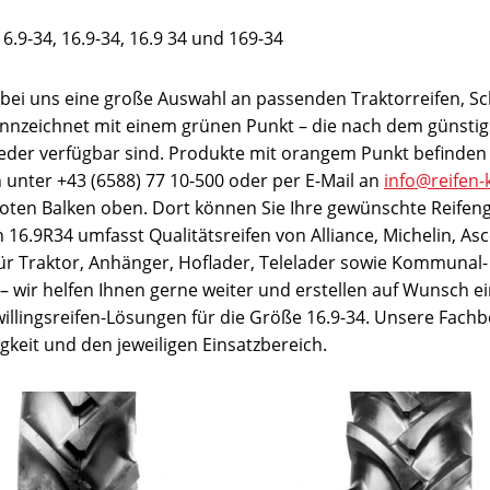
6.9-34, 16.9-34, 16.9 34 und 169-34
e bei uns eine große Auswahl an passenden Traktorreifen, S
ennzeichnet mit einem grünen Punkt – die nach dem günstigs
ieder verfügbar sind. Produkte mit orangem Punkt befinden 
ch unter +43 (6588) 77 10-500 oder per E-Mail an
info@reifen-
 roten Balken oben. Dort können Sie Ihre gewünschte Reifen
16.9R34 umfasst Qualitätsreifen von Alliance, Michelin, Asc
für Traktor, Anhänger, Hoflader, Telelader sowie Kommunal- 
t – wir helfen Ihnen gerne weiter und erstellen auf Wunsch ei
llingsreifen-Lösungen für die Größe 16.9-34. Unsere Fachb
keit und den jeweiligen Einsatzbereich.