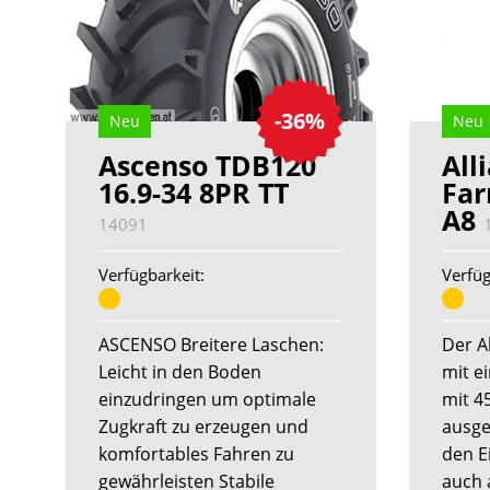
-36%
Neu
Neu
Ascenso TDB120
All
16.9-34 8PR TT
Far
A8
14091
Verfügbarkeit:
Verfüg
ASCENSO Breitere Laschen:
Der A
Leicht in den Boden
mit e
einzudringen um optimale
mit 4
Zugkraft zu erzeugen und
ausge
komfortables Fahren zu
den E
gewährleisten Stabile
auch 