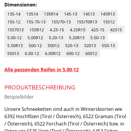
Dimensionen:
135-14
13514
135R14
145-13
14513
145R13
155-12
155-70-13
155/70-13
155/70R13
15512
1557013
155R12
4.25-15
4.25R15
425-15
42515
5.00-12
5.00R12
5.20-13
5.20R13
5.50-13
5.50R13
500-12
50012
520-13
52013
550-13
55013
6.00-12
6.00R12
600-12
60012
Alle passenden Reifen in 5.00-12
PRODUKTBESCHREIBUNG
Beispielbilder
Unsere Schneeketten sind auch in Winterskiorten wie
6392 Hochfilzen (Tirol / Österreich), 6522 Gramais (Tirol
/ Österreich), 6522 Forchach (Tirol / Österreich) bzw. in