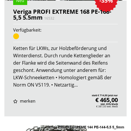
-35%
Neu
Veriga PROFI EXTREME 168 PE-168-
5,5 5.5mm
16532
Verfügbarkeit:
Ketten für LKWs, zur Holzbeförderung und
Winterdienst. Durch runde Kettenglieder an
der Flanke wird die Seitenwand des Reifens
geschont. Anwendung unter anderem für:
LKW-Schneeketten • Homologiert gemäß der
Norm ON V5119. • Netzartig...
statt € 714,00 jetzt nur
€ 465,00
merken
inkl. 20% MwSt
€ 387,50
exkl. MwSt