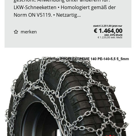
LKW-Schneeketten • Homologiert gemäß der
Norm ON V5119. • Netzartig...
statt € 2.251,00 jetzt nur
€ 1.464,00
merken
inkl. 20% MwSt
€ 1.220,00
exkl. MwSt