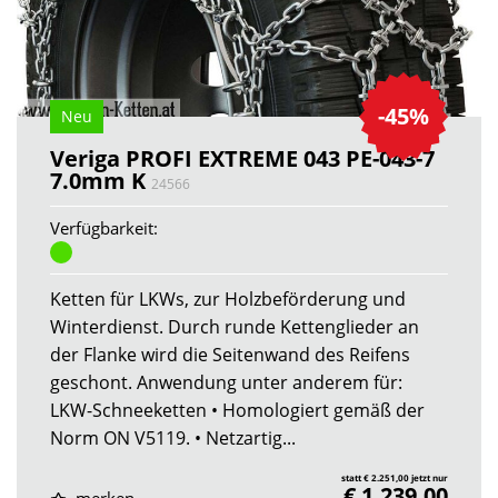
-45%
Neu
Veriga PROFI EXTREME 043 PE-043-7
7.0mm K
24566
Verfügbarkeit:
Ketten für LKWs, zur Holzbeförderung und
Winterdienst. Durch runde Kettenglieder an
der Flanke wird die Seitenwand des Reifens
geschont. Anwendung unter anderem für:
LKW-Schneeketten • Homologiert gemäß der
Norm ON V5119. • Netzartig...
statt € 2.251,00 jetzt nur
€ 1.239,00