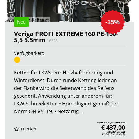
-35%
Neu
Veriga PROFI EXTREME 160 PE-160-
5,5 5.5mm
16533
Verfügbarkeit:
Ketten für LKWs, zur Holzbeförderung und
Winterdienst. Durch runde Kettenglieder an
der Flanke wird die Seitenwand des Reifens
geschont. Anwendung unter anderem für:
LKW-Schneeketten • Homologiert gemäß der
Norm ON V5119. • Netzartig...
statt € 672,00 jetzt nur
€ 437,00
merken
inkl. 20% MwSt
€ 364,17
exkl. MwSt