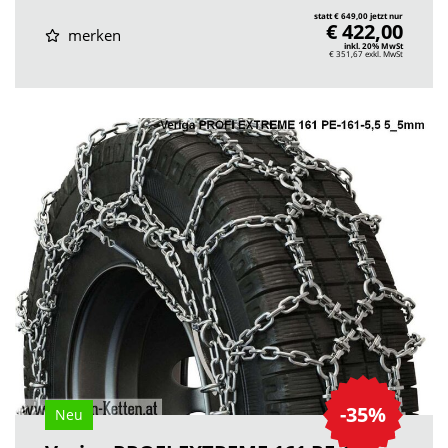
statt € 649,00 jetzt nur
€ 422,00
merken
inkl. 20% MwSt
€ 351,67
exkl. MwSt
-35%
Neu