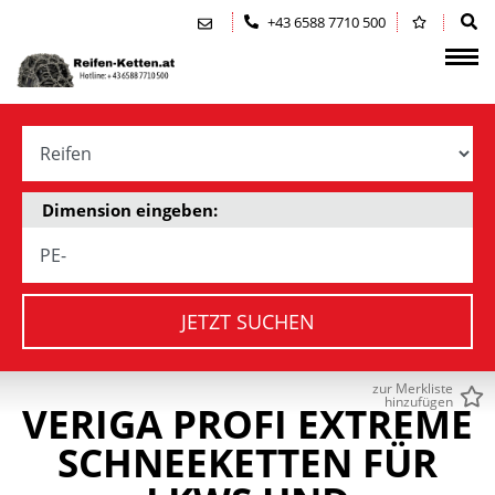
Zum Inhalt springen (Alt+0)
Zum Hauptmenü springen (Alt+1)
+43 6588 7710 500
Dimension eingeben:
JETZT SUCHEN
zur Merkliste
hinzufügen
VERIGA PROFI EXTREME
SCHNEEKETTEN FÜR