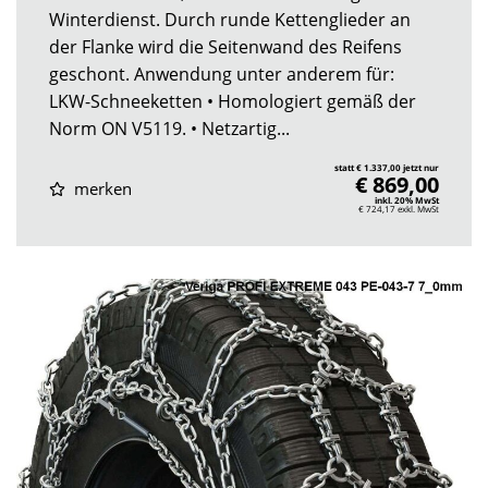
Winterdienst. Durch runde Kettenglieder an
der Flanke wird die Seitenwand des Reifens
geschont. Anwendung unter anderem für:
LKW-Schneeketten • Homologiert gemäß der
Norm ON V5119. • Netzartig...
statt € 1.337,00 jetzt nur
€ 869,00
merken
inkl. 20% MwSt
€ 724,17
exkl. MwSt