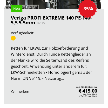
-35%
Neu
Veriga PROFI EXTREME 140 PE-140-
5,5 5.5mm
16495
Verfügbarkeit:
Ketten für LKWs, zur Holzbeförderung und
Winterdienst. Durch runde Kettenglieder an
der Flanke wird die Seitenwand des Reifens
geschont. Anwendung unter anderem für:
LKW-Schneeketten • Homologiert gemäß der
Norm ON V5119. • Netzartig...
statt € 638,00 jetzt nur
€ 415,00
merken
inkl. 20% MwSt
€ 345,83
exkl. MwSt