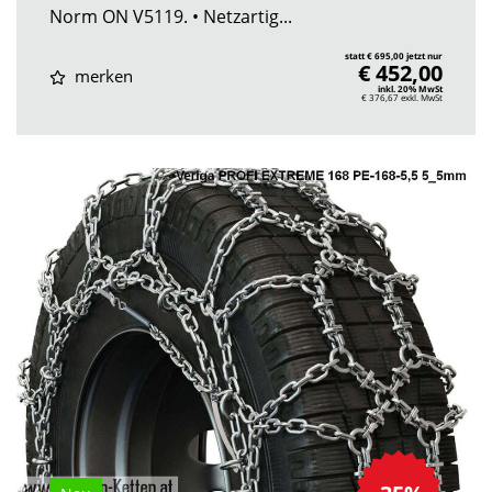
Norm ON V5119. • Netzartig...
statt € 695,00 jetzt nur
€ 452,00
merken
inkl. 20% MwSt
€ 376,67
exkl. MwSt