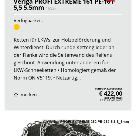
Veriga PROFI EXTREME 161 PE-161-
5,5 5.5mm
16527
Verfügbarkeit:
Ketten für LKWs, zur Holzbeförderung und
Winterdienst. Durch runde Kettenglieder an
der Flanke wird die Seitenwand des Reifens
geschont. Anwendung unter anderem für:
LKW-Schneeketten • Homologiert gemäß der
Norm ON V5119. • Netzartig...
statt € 648,00 jetzt nur
€ 422,00
merken
inkl. 20% MwSt
€ 351,67
exkl. MwSt