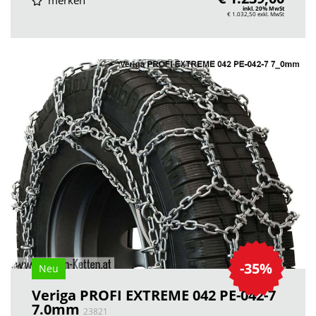
merken
inkl. 20% MwSt
€ 1.032,50
exkl. MwSt
-35%
Neu
Veriga PROFI EXTREME 042 PE-042-7
7.0mm
23821