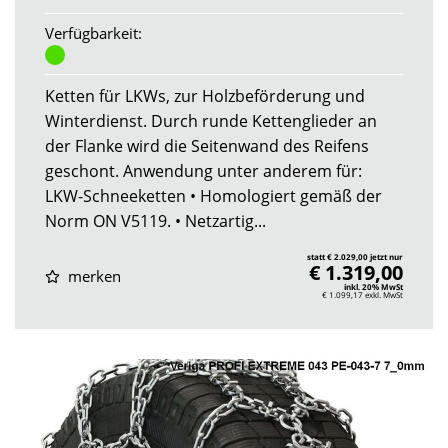
Verfügbarkeit:
Ketten für LKWs, zur Holzbeförderung und
Winterdienst. Durch runde Kettenglieder an
der Flanke wird die Seitenwand des Reifens
geschont. Anwendung unter anderem für:
LKW-Schneeketten • Homologiert gemäß der
Norm ON V5119. • Netzartig...
statt € 2.029,00 jetzt nur
€ 1.319,00
merken
inkl. 20% MwSt
€ 1.099,17
exkl. MwSt