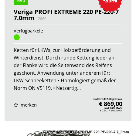
-35%
Neu
Veriga PROFI EXTREME 220 PE-220-7
7.0mm
12860
Verfügbarkeit:
Ketten für LKWs, zur Holzbeförderung und
Winterdienst. Durch runde Kettenglieder an
der Flanke wird die Seitenwand des Reifens
geschont. Anwendung unter anderem für:
LKW-Schneeketten • Homologiert gemäß der
Norm ON V5119. • Netzartig...
statt € 1.337,00 jetzt nur
€ 869,00
merken
inkl. 20% MwSt
€ 724,17
exkl. MwSt