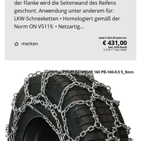
der Flanke wird die Seitenwand des Reifens
geschont. Anwendung unter anderem für:
LKW-Schneeketten • Homologiert gemäß der
Norm ON V5119. • Netzartig...
statt € 662,00 jetzt nur
€ 431,00
merken
inkl. 20% MwSt
€ 359,17
exkl. MwSt