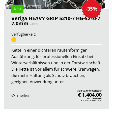
-35%
Neu
Veriga HEAVY GRIP 5210-7 HG-5210-7
7.0mm
24929
Verfügbarkeit:
Kette in einer dichteren rautenförmigen
Ausführung, für professionellen Einsatz bei
Winterverhältnissen und in der Forstwirtschaft.
Die Kette ist vor allem für schwere Kranwagen,
die mehr Haftung als Schutz brauchen,
geeignet. Anwendung unter...
statt € 2.160,00 jetzt nur
€ 1.404,00
merken
inkl. 20% MwSt
€ 1.170,00
exkl. MwSt