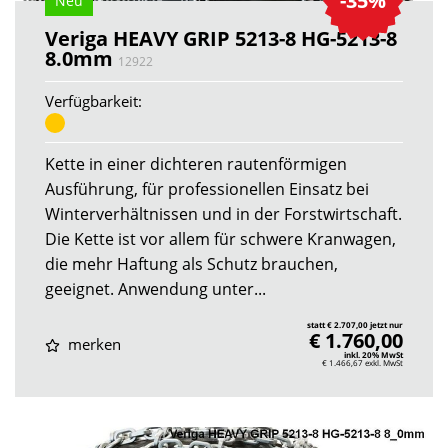
-35%
Neu
Veriga HEAVY GRIP 5213-8 HG-5213-8
8.0mm
12922
Verfügbarkeit:
Kette in einer dichteren rautenförmigen
Ausführung, für professionellen Einsatz bei
Winterverhältnissen und in der Forstwirtschaft.
Die Kette ist vor allem für schwere Kranwagen,
die mehr Haftung als Schutz brauchen,
geeignet. Anwendung unter...
statt € 2.707,00 jetzt nur
€ 1.760,00
merken
inkl. 20% MwSt
€ 1.466,67
exkl. MwSt