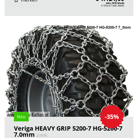
inkl. 20% MwSt
€ 936,67
exkl. MwSt
-35%
Neu
Veriga HEAVY GRIP 5200-7 HG-5200-7
7.0mm
23896