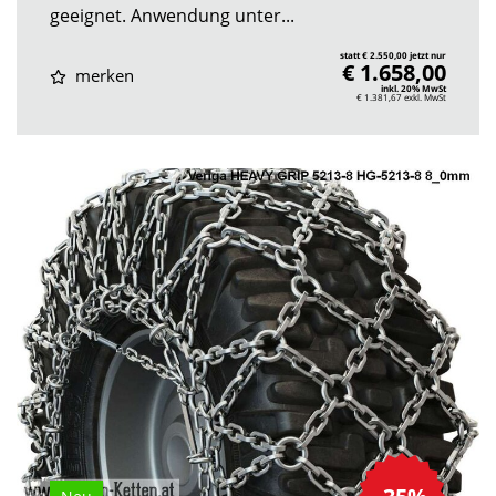
geeignet. Anwendung unter...
statt € 2.550,00 jetzt nur
€ 1.658,00
merken
inkl. 20% MwSt
€ 1.381,67
exkl. MwSt