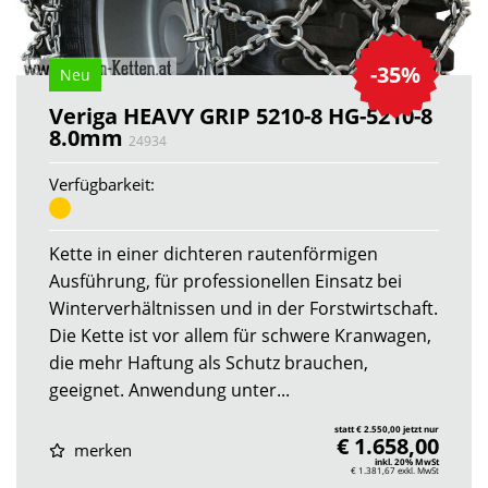
-35%
Neu
Veriga HEAVY GRIP 5210-8 HG-5210-8
8.0mm
24934
Verfügbarkeit:
Kette in einer dichteren rautenförmigen
Ausführung, für professionellen Einsatz bei
Winterverhältnissen und in der Forstwirtschaft.
Die Kette ist vor allem für schwere Kranwagen,
die mehr Haftung als Schutz brauchen,
geeignet. Anwendung unter...
statt € 2.550,00 jetzt nur
€ 1.658,00
merken
inkl. 20% MwSt
€ 1.381,67
exkl. MwSt