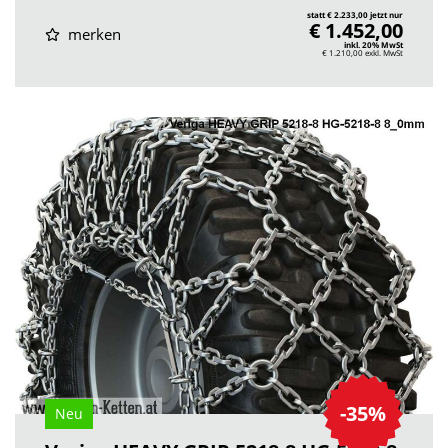
statt € 2.233,00 jetzt nur
€ 1.452,00
merken
inkl. 20% MwSt
€ 1.210,00
exkl. MwSt
-35%
Neu