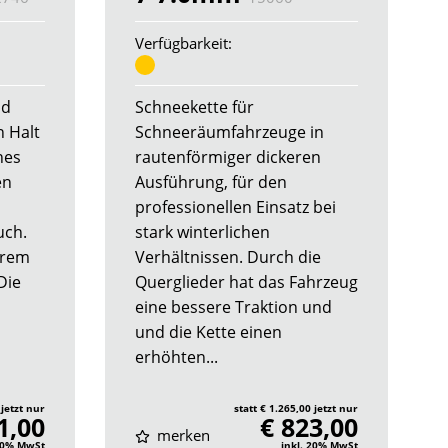
Verfügbarkeit:
nd
Schneekette für
n Halt
Schneeräumfahrzeuge in
hes
rautenförmiger dickeren
en
Ausführung, für den
professionellen Einsatz bei
uch.
stark winterlichen
erem
Verhältnissen. Durch die
Die
Querglieder hat das Fahrzeug
eine bessere Traktion und
und die Kette einen
erhöhten...
 jetzt nur
statt € 1.265,00 jetzt nur
1,00
€ 823,00
merken
 20% MwSt
inkl. 20% MwSt