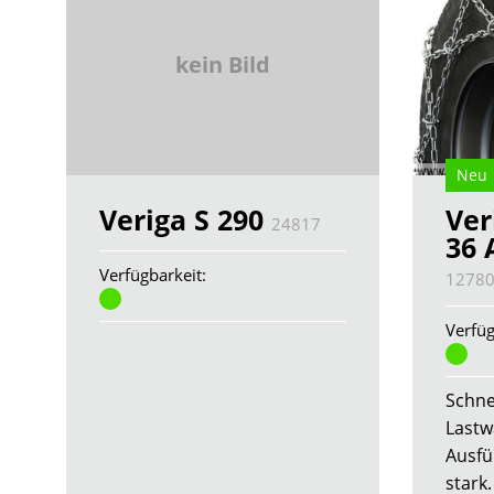
kein Bild
Neu
Veriga S 290
Ver
24817
36 
Verfügbarkeit:
1278
Verfüg
Schne
Lastw
Ausfü
stark