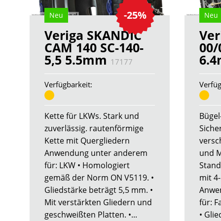
-25%
Neu
Neu
Veriga SKANDIC
Ver
CAM 140 SC-140-
00/
5,5 5.5mm
6.
17177
Verfügbarkeit:
Verfüg
Kette für LKWs. Stark und
Bügel
zuverlässig. rautenförmige
Siche
Kette mit Quergliedern
versc
Anwendung unter anderem
und M
für: LKW • Homologiert
Stand
gemäß der Norm ON V5119. •
mit 4
Gliedstärke beträgt 5,5 mm. •
Anwe
Mit verstärkten Gliedern und
für: 
geschweißten Platten. •...
• Gli