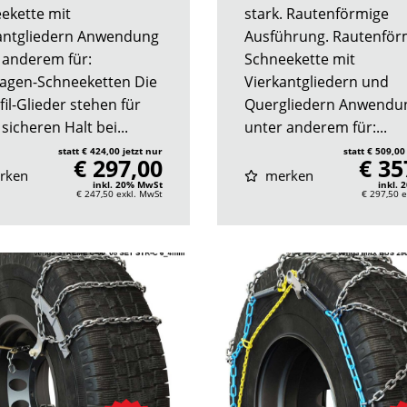
ekette mit
stark. Rautenförmige
antgliedern Anwendung
Ausführung. Rautenför
 anderem für:
Schneekette mit
agen-Schneeketten Die
Vierkantgliedern und
il-Glieder stehen für
Quergliedern Anwendu
sicheren Halt bei...
unter anderem für:...
statt € 424,00 jetzt nur
statt € 509,00
€ 297,00
€ 35
rken
merken
inkl. 20% MwSt
inkl.
€ 247,50
exkl. MwSt
€ 297,50
e