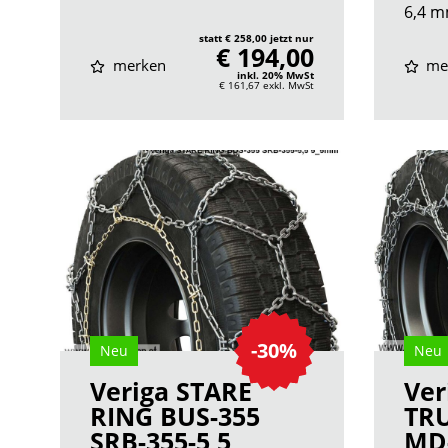
6,4 m
statt € 258,00 jetzt nur
€ 194,00
merken
me
inkl. 20% MwSt
€ 161,67
exkl. MwSt
-30%
Neu
Neu
Veriga STARE
Ver
RING BUS-355
TR
SRB-355-5,5
MD-