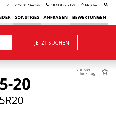
info@reifen-ketten.at
+43 6588 7710 500
Merkliste
NDER
SONSTIGES
ANFRAGEN
BEWERTUNGEN
JETZT SUCHEN
zur Merkliste
hinzufügen
5-20
5R20