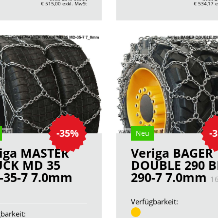
€ 515,00
exkl. MwSt
€ 534,17
e
-35%
-
Neu
iga MASTER
Veriga BAGER
UCK MD 35
DOUBLE 290 B
-35-7 7.0mm
290-7 7.0mm
1
7
Verfügbarkeit:
barkeit: