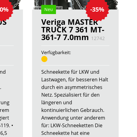
30%
-35%
Neu
US
Veriga MASTER
TRUCK 7 361 MT-
361-7 7.0mm
12742
Verfügbarkeit:
und
Schneekette für LKW und
Lastwagen, für besseren Halt
.
durch ein asymmetrisches
Netz. Spezialisiert für den
rung
längeren und
erem
kontinuierlichen Gebrauch.
iert
Anwendung unter anderem
119. •
für: LKW-Schneeketten Die
 6,5
Schneekette hat eine