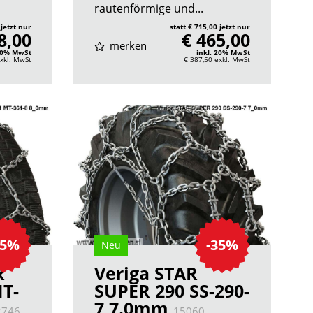
rautenförmige und...
 jetzt nur
statt € 715,00 jetzt nur
8,00
€ 465,00
merken
 20% MwSt
inkl. 20% MwSt
xkl. MwSt
€ 387,50
exkl. MwSt
35%
-35%
Neu
R
Veriga STAR
T-
SUPER 290 SS-290-
7 7.0mm
2746
15060