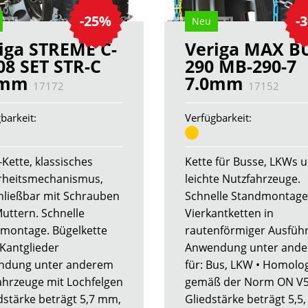
-25%
-
Neu
iga STREME C-
Veriga MAX B
08 SET STR-C
290 MB-290-7
4mm
7.0mm
17172
17152
barkeit:
Verfügbarkeit:
-Kette, klassisches
Kette für Busse, LKWs 
rheitsmechanismus,
leichte Nutzfahrzeuge.
hließbar mit Schrauben
Schnelle Standmontage
uttern. Schnelle
Vierkantketten in
montage. Bügelkette
rautenförmiger Ausfüh
-Kantglieder
Anwendung unter and
ndung unter anderem
für: Bus, LKW • Homolog
Fahrzeuge mit Lochfelgen
gemäß der Norm ON V5
edstärke beträgt 5,7 mm,
Gliedstärke beträgt 5,5,