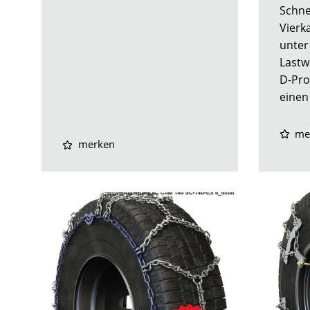
Schne
Vierk
unter
Lastw
D-Prof
einen 
me
merken