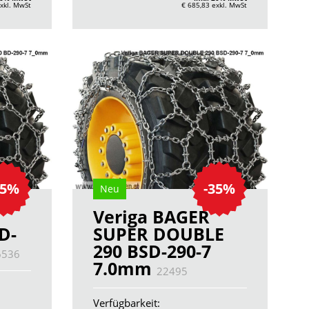
xkl. MwSt
€ 685,83
exkl. MwSt
35%
-35%
Neu
Veriga BAGER
D-
SUPER DOUBLE
290 BSD-290-7
6536
7.0mm
22495
Verfügbarkeit: