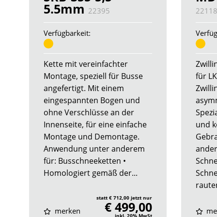
5.5mm
22395
2211
Verfügbarkeit:
Verfüg
Kette mit vereinfachter
Zwilli
Montage, speziell für Busse
für L
angefertigt. Mit einem
Zwill
eingespannten Bogen und
asymm
ohne Verschlüsse an der
Spezia
Innenseite, für eine einfache
und k
Montage und Demontage.
Gebra
Anwendung unter anderem
ander
für: Busschneeketten •
Schne
Homologiert gemäß der...
Schne
raute
statt € 712,00 jetzt nur
€ 499,00
merken
me
inkl. 20% MwSt