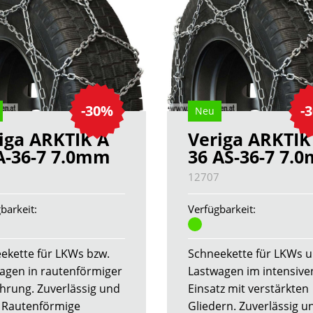
-30%
-
Neu
iga ARKTIK A
Veriga ARKTIK
A-36-7 7.0mm
36 AS-36-7 7.
0
12707
barkeit:
Verfügbarkeit:
ekette für LKWs bzw.
Schneekette für LKWs 
agen in rautenförmiger
Lastwagen im intensive
hrung. Zuverlässig und
Einsatz mit verstärkten
. Rautenförmige
Gliedern. Zuverlässig u