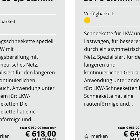
8
Verfügbarkeit:
barkeit:
Schneekette für LKW u
ngsschneekette speziell
Lastwagen, für bessere
KW mit
durch ein asymmetrisc
ingsbereifung mit
Netz. Spezialisiert für d
etrisches Netz.
längeren und
lisiert für den längeren
kontinuierlichen Gebra
ontinuierlichen
Anwendung unter and
uch. Anwendung unter
für: LKW-Schneeketten 
em für: LKW-
Schneekette hat eine
eketten Die
rautenförmige und...
ekette hat eine
nförmige und...
statt € 950,00 jetzt nur
statt € 985,00
€ 618,00
€ 64
rken
merken
inkl. 20% MwSt
inkl.