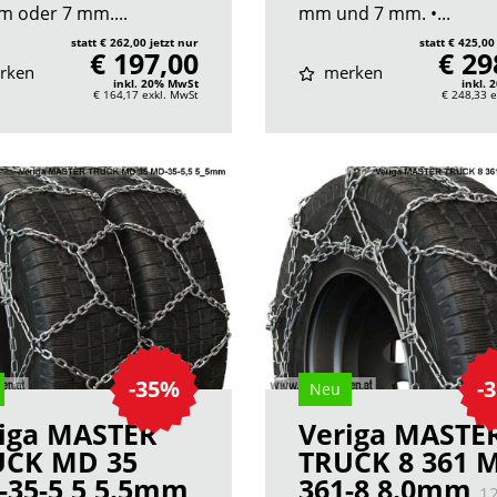
m oder 7 mm....
mm und 7 mm. •...
statt € 262,00 jetzt nur
statt € 425,00
€ 197,00
€ 29
rken
merken
inkl. 20% MwSt
inkl.
€ 164,17
exkl. MwSt
€ 248,33
e
-35%
-
Neu
iga MASTER
Veriga MASTE
UCK MD 35
TRUCK 8 361 M
35-5,5 5.5mm
361-8 8.0mm
1