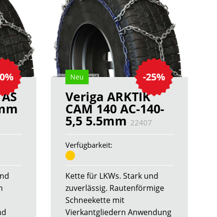
30%
-25%
Neu
 AS
Veriga ARKTIK
0mm
CAM 140 AC-140-
5,5 5.5mm
22407
Verfügbarkeit:
und
Kette für LKWs. Stark und
n
zuverlässig. Rautenförmige
Schneekette mit
nd
Vierkantgliedern Anwendung