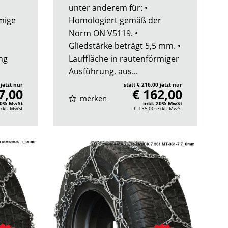
unter anderem für: •
mige
Homologiert gemäß der
Norm ON V5119. •
Gliedstärke beträgt 5,5 mm. •
ng
Lauffläche in rautenförmiger
Ausführung, aus...
 jetzt nur
statt € 216,00 jetzt nur
7,00
€ 162,00
merken
 20% MwSt
inkl. 20% MwSt
xkl. MwSt
€ 135,00
exkl. MwSt