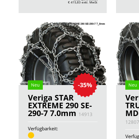
€ 415,83
exkl. MwSt
-35%
Neu
Neu
Veriga STAR
Ver
EXTREME 290 SE-
TR
290-7 7.0mm
MD
14913
1280
Verfügbarkeit:
Verfüg