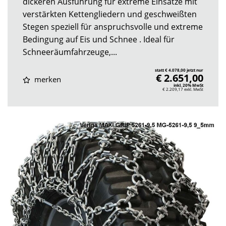
dickeren Ausführung für extreme Einsätze mit
verstärkten Kettengliedern und geschweißten
Stegen speziell für anspruchsvolle und extreme
Bedingung auf Eis und Schnee . Ideal für
Schneeräumfahrzeuge,...
statt € 4.078,00 jetzt nur
€ 2.651,00
merken
inkl. 20% MwSt
€ 2.209,17
exkl. MwSt