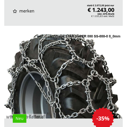
statt € 2.072,00 jetzt nur
€ 1.243,00
merken
inkl. 20% MwSt
€ 1.035,83
exkl. MwSt
-35%
Neu