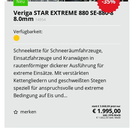
-35%
Neu
Veriga STAR EXTREME 880 SE-880-8
8.0mm
14954
Verfügbarkeit:
Schneekette für Schneeräumfahrzeuge,
Einsatzfahrzeuge und Kranwägen in
rautenförmiger dickerer Ausführung für
extreme Einsätze. Mit verstärkten
Kettengliedern und geschweißten Stegen
speziell für anspruchsvolle und extreme
Bedingung auf Eis und...
statt € 3.068,00 jetzt nur
€ 1.995,00
merken
inkl. 20% MwSt
€ 1.662,50
exkl. MwSt