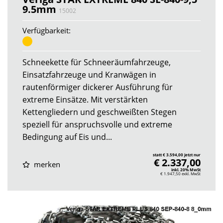
9.5mm
15002
Verfügbarkeit:
Schneekette für Schneeräumfahrzeuge,
Einsatzfahrzeuge und Kranwägen in
rautenförmiger dickerer Ausführung für
extreme Einsätze. Mit verstärkten
Kettengliedern und geschweißten Stegen
speziell für anspruchsvolle und extreme
Bedingung auf Eis und...
statt € 3.594,00 jetzt nur
€ 2.337,00
merken
inkl. 20% MwSt
€ 1.947,50
exkl. MwSt