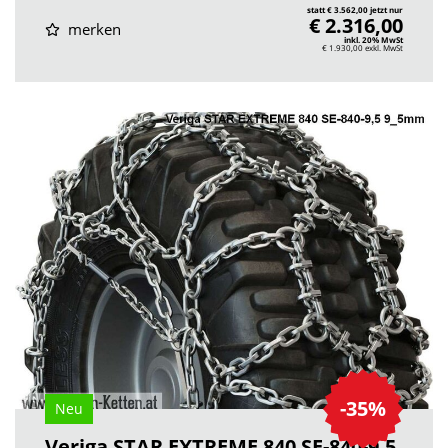
statt € 3.562,00 jetzt nur
€ 2.316,00
merken
inkl. 20% MwSt
€ 1.930,00
exkl. MwSt
-35%
Neu
Veriga STAR EXTREME 840 SE-840-9,5