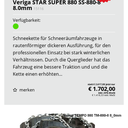
Veriga STAR SUPER 880 SS-880-8
8.0mm
15116
Verfügbarkeit:
Schneekette für Schneeräumfahrzeuge in
rautenförmiger dickeren Ausführung, für den
professionellen Einsatz bei stark winterlichen
Verhältnissen. Durch die Querglieder hat das
Fahrzeug eine bessere Traktion und und die
Kette einen erhöhten...
statt € 2.617,00 jetzt nur
€ 1.702,00
merken
inkl. 20% MwSt
€ 1.418,33
exkl. MwSt