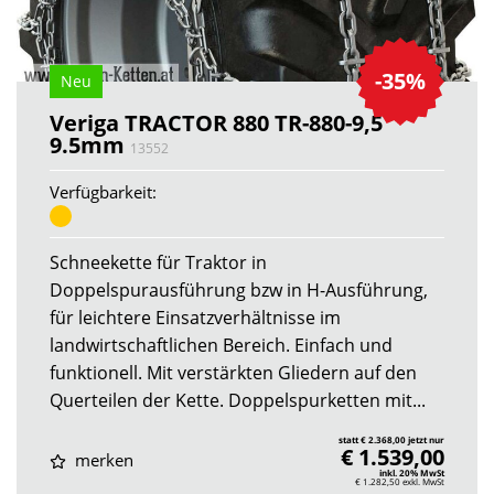
-35%
Neu
Veriga TRACTOR 880 TR-880-9,5
9.5mm
13552
Verfügbarkeit:
Schneekette für Traktor in
Doppelspurausführung bzw in H-Ausführung,
für leichtere Einsatzverhältnisse im
landwirtschaftlichen Bereich. Einfach und
funktionell. Mit verstärkten Gliedern auf den
Querteilen der Kette. Doppelspurketten mit...
statt € 2.368,00 jetzt nur
€ 1.539,00
merken
inkl. 20% MwSt
€ 1.282,50
exkl. MwSt