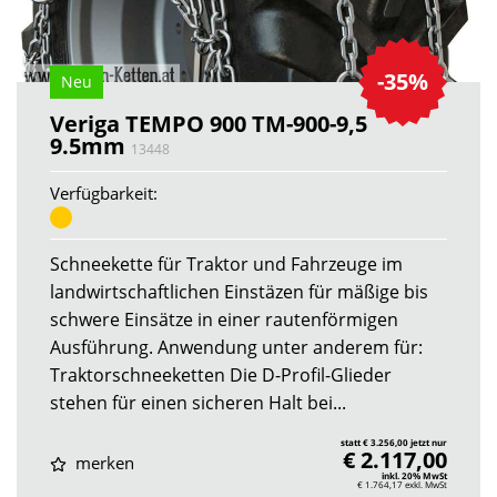
-35%
Neu
Veriga TEMPO 900 TM-900-9,5
9.5mm
13448
Verfügbarkeit:
Schneekette für Traktor und Fahrzeuge im
landwirtschaftlichen Einstäzen für mäßige bis
schwere Einsätze in einer rautenförmigen
Ausführung. Anwendung unter anderem für:
Traktorschneeketten Die D-Profil-Glieder
stehen für einen sicheren Halt bei...
statt € 3.256,00 jetzt nur
€ 2.117,00
merken
inkl. 20% MwSt
€ 1.764,17
exkl. MwSt