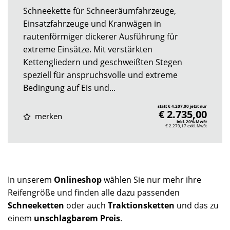
Schneekette für Schneeräumfahrzeuge,
Einsatzfahrzeuge und Kranwägen in
rautenförmiger dickerer Ausführung für
extreme Einsätze. Mit verstärkten
Kettengliedern und geschweißten Stegen
speziell für anspruchsvolle und extreme
Bedingung auf Eis und...
statt € 4.207,00 jetzt nur
€ 2.735,00
merken
inkl. 20% MwSt
€ 2.279,17
exkl. MwSt
In unserem
Onlineshop
wählen Sie nur mehr ihre
Reifengröße und finden alle dazu passenden
Schneeketten
oder auch
Traktionsketten
und das zu
einem
unschlagbarem Preis
.