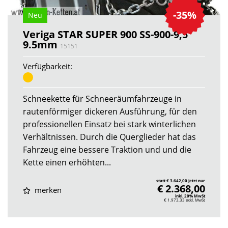
-35%
Neu
Veriga STAR SUPER 900 SS-900-9,5
9.5mm
15151
Verfügbarkeit:
Schneekette für Schneeräumfahrzeuge in
rautenförmiger dickeren Ausführung, für den
professionellen Einsatz bei stark winterlichen
Verhältnissen. Durch die Querglieder hat das
Fahrzeug eine bessere Traktion und und die
Kette einen erhöhten...
statt € 3.642,00 jetzt nur
€ 2.368,00
merken
inkl. 20% MwSt
€ 1.973,33
exkl. MwSt