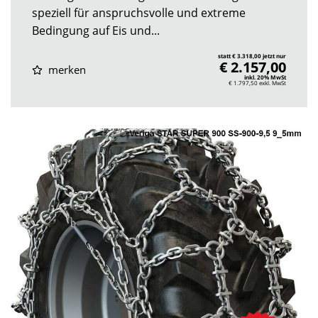
speziell für anspruchsvolle und extreme
Bedingung auf Eis und...
statt € 3.318,00 jetzt nur
€ 2.157,00
merken
inkl. 20% MwSt
€ 1.797,50
exkl. MwSt