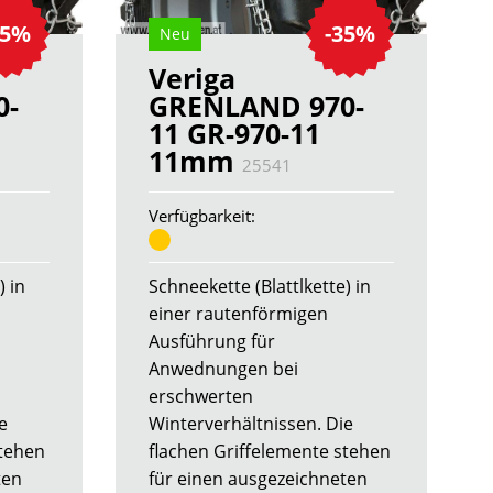
35%
-35%
Neu
Veriga
0-
GRENLAND 970-
11 GR-970-11
11mm
25541
Verfügbarkeit:
) in
Schneekette (Blattlkette) in
einer rautenförmigen
Ausführung für
Anwednungen bei
erschwerten
e
Winterverhältnissen. Die
stehen
flachen Griffelemente stehen
ten
für einen ausgezeichneten