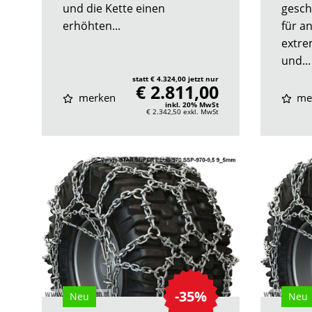
und die Kette einen
gesch
erhöhten...
für a
extre
und...
statt € 4.324,00 jetzt nur
€ 2.811,00
merken
me
inkl. 20% MwSt
€ 2.342,50
exkl. MwSt
-35%
Neu
Neu