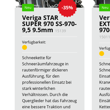
-35%
Neu
Neu
Veriga STAR
Ver
SUPER 970 SS-970-
EXT
9,5 9.5mm
970
15139
1501
Verfügbarkeit:
Verfüg
Schneekette für
Schneeräumfahrzeuge in
Schne
rautenförmiger dickeren
Schne
Ausführung, für den
Einsa
professionellen Einsatz bei
Kranw
stark winterlichen
raute
Verhältnissen. Durch die
Ausfü
Querglieder hat das Fahrzeug
Einsät
eine bessere Traktion und
Kette