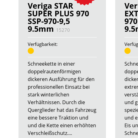
Veriga STAR
Ver
SUPER PLUS 970
EX
SSP-970-9,5
970
9.5mm
9.
15270
Verfügbarkeit:
Verfüg
Schneekette in einer
Schne
doppelrautenförmigen
doppe
dickeren Ausführung für den
dicke
professionellen Einsatz bei
extre
stark winterlichen
verst
Verhältnissen. Durch die
und g
Querglieder hat das Fahrzeug
spezie
eine bessere Traktion und
und e
und die Kette einen erhöhten
Eis un
Verschleißschutz....
Schne