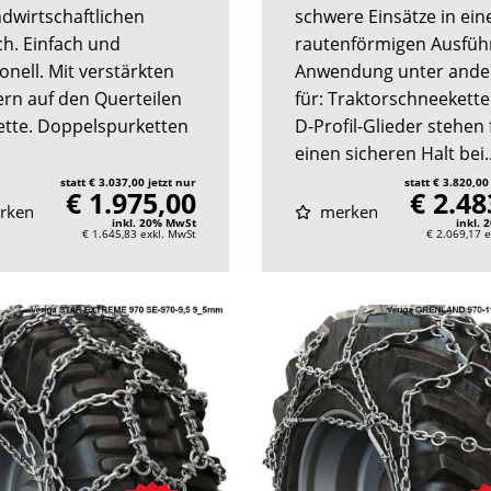
ndwirtschaftlichen
schwere Einsätze in ein
ch. Einfach und
rautenförmigen Ausfüh
onell. Mit verstärkten
Anwendung unter and
ern auf den Querteilen
für: Traktorschneekette
ette. Doppelspurketten
D-Profil-Glieder stehen 
einen sicheren Halt bei..
statt € 3.037,00 jetzt nur
statt € 3.820,00
€ 1.975,00
€ 2.48
rken
merken
inkl. 20% MwSt
inkl.
€ 1.645,83
exkl. MwSt
€ 2.069,17
e