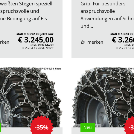
weißten Stegen speziell
Grip. Für besonders
nspruchsvolle und
anspruchsvolle
me Bedingung auf Eis
Anwendungen auf Schn
und...
statt € 4.992,00 jetzt nur
statt € 5.023,00
€ 3.245,00
€ 3.26
rken
merken
inkl. 20% MwSt
inkl.
€ 2.704,17
exkl. MwSt
€ 2.721,67
e
-35%
-
Neu