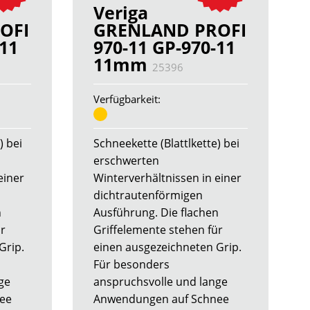
Veriga
OFI
GRENLAND PROFI
-11
970-11 GP-970-11
11mm
25396
Verfügbarkeit:
) bei
Schneekette (Blattlkette) bei
erschwerten
einer
Winterverhältnissen in einer
dichtrautenförmigen
n
Ausführung. Die flachen
ür
Griffelemente stehen für
Grip.
einen ausgezeichneten Grip.
Für besonders
ge
anspruchsvolle und lange
ee
Anwendungen auf Schnee