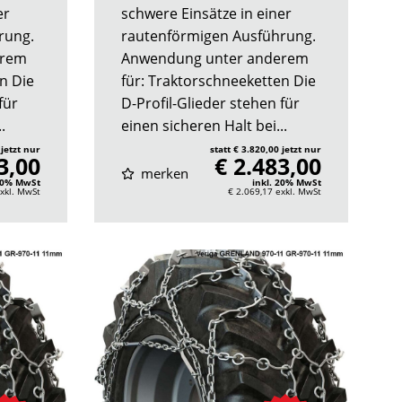
er
schwere Einsätze in einer
rung.
rautenförmigen Ausführung.
erem
Anwendung unter anderem
n Die
für: Traktorschneeketten Die
für
D-Profil-Glieder stehen für
.
einen sicheren Halt bei...
 jetzt nur
statt € 3.820,00 jetzt nur
3,00
€ 2.483,00
merken
 20% MwSt
inkl. 20% MwSt
xkl. MwSt
€ 2.069,17
exkl. MwSt