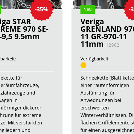
-35%
-
Neu
iga STAR
Veriga
REME 970 SE-
GRENLAND 97
-9,5 9.5mm
11 GR-970-11
11mm
1
12982
barkeit:
Verfügbarkeit:
ekette für
Schneekette (Blattlkette
eräumfahrzeuge,
einer rautenförmigen
tzfahrzeuge und
Ausführung für
ägen in
Anwednungen bei
nförmiger dickerer
erschwerten
hrung für extreme
Winterverhältnissen. Di
ze. Mit verstärkten
flachen Griffelemente 
ngliedern und
für einen ausgezeichne