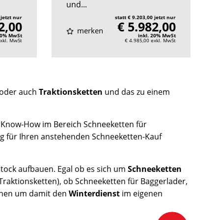
und...
 jetzt nur
statt € 9.203,00 jetzt nur
2,00
€ 5.982,00
merken
 20% MwSt
inkl. 20% MwSt
xkl. MwSt
€ 4.985,00
exkl. MwSt
oder auch
Traktionsketten
und das zu einem
 Know-How im Bereich Schneeketten für
ng für Ihren anstehenden Schneeketten-Kauf
tock aufbauen. Egal ob es sich um
Schneeketten
Traktionsketten), ob Schneeketten für Baggerlader,
suchen um damit den
Winterdienst
im eigenen