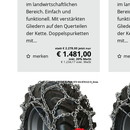
im landwirtschaftlichen
im la
Bereich. Einfach und
Berei
funktionell. Mit verstärkten
funkti
Gliedern auf den Querteilen
Glied
der Kette. Doppelspurketten
der K
mit...
mit...
statt € 2.278,00 jetzt nur
€ 1.481,00
merken
me
inkl. 20% MwSt
€ 1.234,17
exkl. MwSt