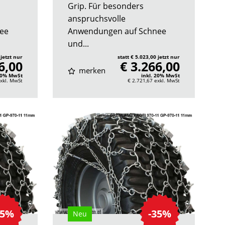
Grip. Für besonders
anspruchsvolle
ee
Anwendungen auf Schnee
und...
 jetzt nur
statt € 5.023,00 jetzt nur
6,00
€ 3.266,00
merken
 20% MwSt
inkl. 20% MwSt
xkl. MwSt
€ 2.721,67
exkl. MwSt
35%
-35%
Neu