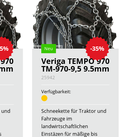
35%
-35%
Neu
 970
Veriga TEMPO 970
.5mm
TM-970-9,5 9.5mm
25942
Verfügbarkeit:
r und
Schneekette für Traktor und
Fahrzeuge im
landwirtschaftlichen
s
Einstäzen für mäßige bis