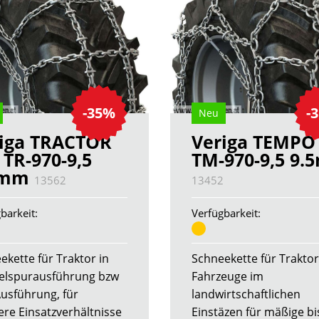
-35%
-
Neu
iga TRACTOR
Veriga TEMPO
 TR-970-9,5
TM-970-9,5 9
5mm
13562
13452
barkeit:
Verfügbarkeit:
ekette für Traktor in
Schneekette für Trakto
lspurausführung bzw
Fahrzeuge im
Ausführung, für
landwirtschaftlichen
ere Einsatzverhältnisse
Einstäzen für mäßige bi