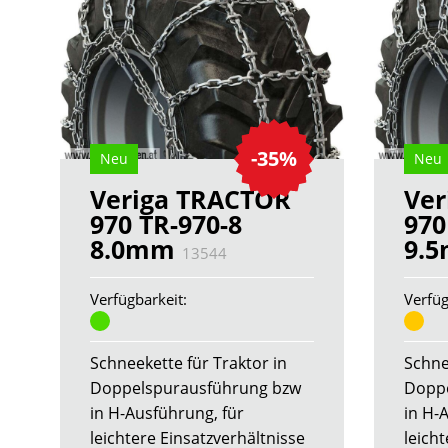
-35%
Neu
Neu
Veriga TRACTOR
Ver
970 TR-970-8
970
8.0mm
9.
13544
Verfügbarkeit:
Verfüg
Schneekette für Traktor in
Schne
Doppelspurausführung bzw
Doppe
in H-Ausführung, für
in H-
leichtere Einsatzverhältnisse
leicht