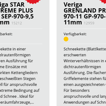
iga STAR
Veriga
TREME PLUS
GRENLAND PR
 SEP-970-9,5
970-11 GP-970
5mm
11mm
15212
12959
barkeit:
Verfügbarkeit:
ekette in einer
Schneekette (Blattlkette
lrautenförmigen
erschwerten
ren Ausführung für
Winterverhältnissen in 
me Einsätze mit
dichtrautenförmigen
ärkten Kettengliedern
Ausführung. Die flache
eschweißten Stegen
Griffelemente stehen f
ll für anspruchsvolle
einen ausgezeichneten 
xtreme Bedingung auf
Für besonders
d Schnee . Ideal für
anspruchsvolle und lan
eräumfahrzeuge,...
Anwendungen auf Schn