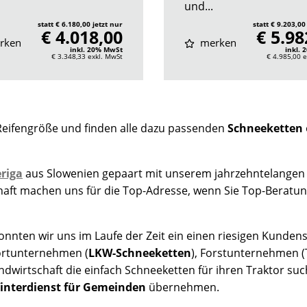
und...
statt € 6.180,00 jetzt nur
statt € 9.203,00
€ 4.018,00
€ 5.98
rken
merken
inkl. 20% MwSt
inkl.
€ 3.348,33
exkl. MwSt
€ 4.985,00
e
Reifengröße und finden alle dazu passenden
Schneeketten
riga
aus Slowenien gepaart mit unserem jahrzehntelangen
chaft machen uns für die Top-Adresse, wenn Sie Top-Beratu
nten wir uns im Laufe der Zeit ein einen riesigen Kundens
rtunternehmen (
LKW-Schneeketten
), Forstunternehmen (
andwirtschaft die einfach Schneeketten für ihren Traktor 
interdienst für Gemeinden
übernehmen.