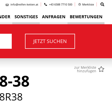
info@reifen-ketten.at
+43 6588 7710 500
Merkliste
NDER
SONSTIGES
ANFRAGEN
BEWERTUNGEN
JETZT SUCHEN
zur Merkliste
hinzufügen
8-38
8R38