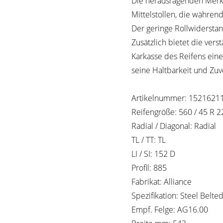
Die herausragenden Merk
Mittelstollen, die während
Der geringe Rollwiderstan
Zusätzlich bietet die vers
Karkasse des Reifens ein
seine Haltbarkeit und Zuv
Artikelnummer: 1521621
Reifengröße: 560 / 45 R 2
Radial / Diagonal: Radial
TL / TT: TL
LI / SI: 152 D
Profil: 885
Fabrikat: Alliance
Spezifikation: Steel Belte
Empf. Felge: AG16.00