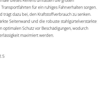
male dieses Reifens umfassen die großen
 Transportfahrten für ein ruhiges Fahrverhalten sorgen.
d trägt dazu bei, den Kraftstoffverbrauch zu senken.
tärkte Seitenwand und die robuste stahlgürtelverstärkte
en optimalen Schutz vor Beschädigungen, wodurch
erlässigkeit maximiert werden.
1
2.5
d