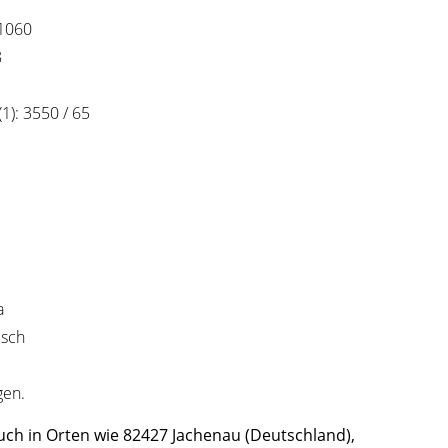
1060
8
(1): 3550 / 65
a
isch
gen.
ch in Orten wie 82427 Jachenau (Deutschland),