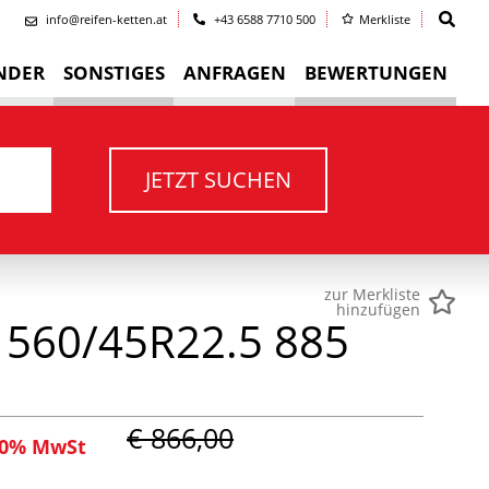
info@reifen-ketten.at
+43 6588 7710 500
Merkliste
NDER
SONSTIGES
ANFRAGEN
BEWERTUNGEN
JETZT SUCHEN
zur Merkliste
hinzufügen
 560/45R22.5 885
€ 866,00
 20% MwSt