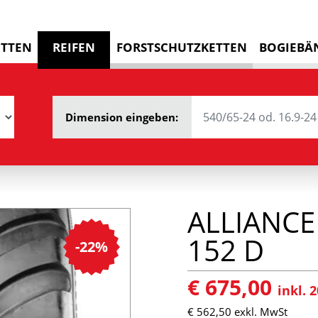
ETTEN
REIFEN
FORSTSCHUTZKETTEN
BOGIEBÄ
Dimension eingeben:
ALLIANCE
152 D
-22%
€ 675,00
inkl.
€ 562,50
exkl. MwSt