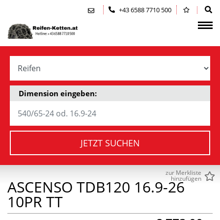
Zum Inhalt springen (Alt+0)
Zum Hauptmenü springen (Alt+1)
+43 6588 7710 500
Dimension eingeben:
JETZT SUCHEN
zur Merkliste
hinzufügen
ASCENSO TDB120 16.9-26
10PR TT