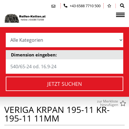
Zum Inhalt springen (Alt+0)
Zum Hauptmenü springen (Alt+1)
+43 6588 7710 500
Dimension eingeben:
JETZT SUCHEN
zur Merkliste
hinzufügen
VERIGA KRPAN 195-11 KR-
195-11 11MM