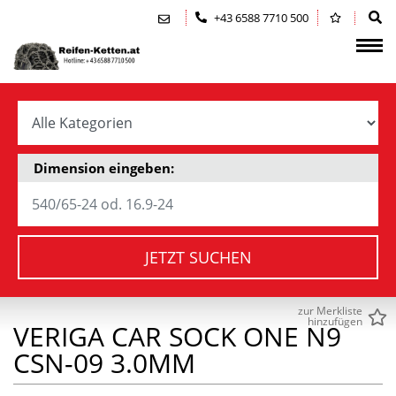
Zum Inhalt springen (Alt+0)
Zum Hauptmenü springen (Alt+1)
+43 6588 7710 500
Dimension eingeben:
JETZT SUCHEN
zur Merkliste
hinzufügen
VERIGA CAR SOCK ONE N9
CSN-09 3.0MM