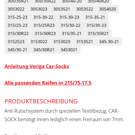
305/35R21
305/35R22
305/40-20
305/40R20
3053022
3053023
3053521
3053522
3054020
315-25-23
315-30-22
315-30-23
315-35-21
315/25-23
315/25R23
315/30-22
315/30-23
315/30R22
315/30R23
315/35-21
315/35R21
3152523
3153022
3153023
3153521
345-30-21
345/30-21
345/30R21
3453021
Anleitung Veriga Car-Socks
Alle passenden Reifen in 215/75-17.5
PRODUKTBESCHREIBUNG
Anti-Rutschsystem durch speziellen Textilbezug. CAR-
SOCK benötigt innen lediglich einen Freiraum von 7mm.