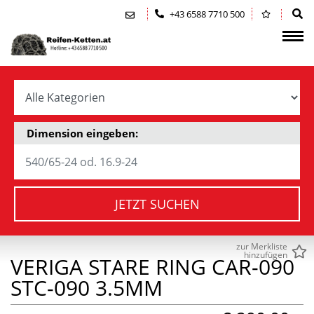
Zum Inhalt springen (Alt+0)
Zum Hauptmenü springen (Alt+1)
+43 6588 7710 500
Dimension eingeben:
JETZT SUCHEN
zur Merkliste
hinzufügen
VERIGA STARE RING CAR-090
STC-090 3.5MM