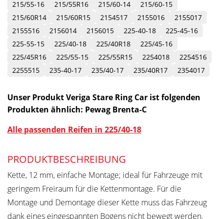
215/55-16
215/55R16
215/60-14
215/60-15
215/60R14
215/60R15
2154517
2155016
2155017
2155516
2156014
2156015
225-40-18
225-45-16
225-55-15
225/40-18
225/40R18
225/45-16
225/45R16
225/55-15
225/55R15
2254018
2254516
2255515
235-40-17
235/40-17
235/40R17
2354017
Unser Produkt Veriga Stare Ring Car ist folgenden
Produkten ähnlich: Pewag Brenta-C
Alle passenden Reifen in 225/40-18
PRODUKTBESCHREIBUNG
Kette, 12 mm, einfache Montage; ideal für Fahrzeuge mit
geringem Freiraum für die Kettenmontage. Für die
Montage und Demontage dieser Kette muss das Fahrzeug
dank eines eingespannten Bogens nicht bewegt werden.