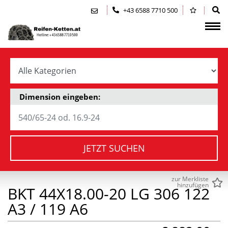
Zum Inhalt springen (Alt+0)
Zum Hauptmenü springen (Alt+1)
+43 6588 7710 500
Dimension eingeben:
JETZT SUCHEN
zur Merkliste
hinzufügen
BKT 44X18.00-20 LG 306 122
A3 / 119 A6