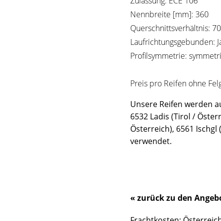
Zulassung: ECE 106
Nennbreite [mm]: 360
Querschnittsverhältnis: 70
Laufrichtungsgebunden: J
Profilsymmetrie: symmetr
Preis pro Reifen ohne Fel
Unsere Reifen werden auc
6532 Ladis (Tirol / Öste
Österreich), 6561 Ischgl (
verwendet.
« zurück zu den Angeb
Frachtkosten: Österreich: