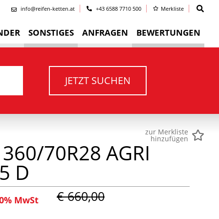
info@reifen-ketten.at
+43 6588 7710 500
Merkliste
NDER
SONSTIGES
ANFRAGEN
BEWERTUNGEN
JETZT SUCHEN
zur Merkliste
hinzufügen
 360/70R28 AGRI
25 D
€ 660,00
 20% MwSt