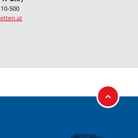
 10-500
etten.at