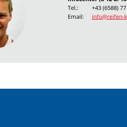
Tel.:
+43 (6588) 77
Email:
info@reifen-k