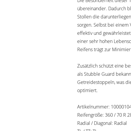
Die Besonderheit dieser T
übereinander. Dadurch bl
Stollen die darunterliegen
sorgen. Selbst bei einem 
effektiv und gewährleiste
einer sehr hohen Lebensd
Reifens trägt zur Minimie
Zusätzlich schützt eine 
als Stubble Guard bekannt
Getreidestoppeln, was die
optimiert.
Artikelnummer: 1000010
Reifengröße: 360 / 70 R 2
Radial / Diagonal: Radial