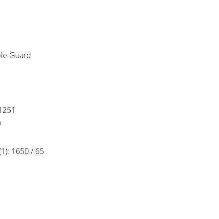
ble Guard
1251
9
(1): 1650 / 65