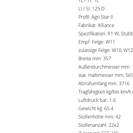
TL / TT: TL
LI / SI: 125 D
Profil: Agri Star II
Fabrikat: Alliance
Spezifikation: R1-W, Stub
Empf. Felge: W11
zulässige Felge: W10, W12
Breite mm: 357
Außendurchmesser mm: 
stat. Halbmesser mm: 56
Abrollumfang mm: 3716
Tragfähigkeit kg/bei km/h 
Luftdruck bar: 1.6
Gewicht kg: 65.4
Stollenhöhe mm: 42
Stollenanzahl: 22x2