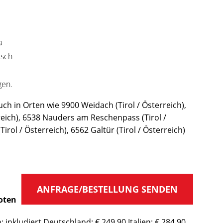
a
isch
gen.
h in Orten wie 9900 Weidach (Tirol / Österreich),
rreich), 6538 Nauders am Reschenpass (Tirol /
Tirol / Österreich), 6562 Galtür (Tirol / Österreich)
ANFRAGE/BESTELLUNG SENDEN
oten
 inkludiert Deutschland: € 249,90 Italien: € 284,90