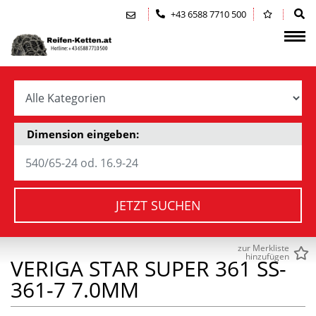
Zum Inhalt springen (Alt+0)
Zum Hauptmenü springen (Alt+1)
+43 6588 7710 500
Dimension eingeben:
JETZT SUCHEN
zur Merkliste
hinzufügen
VERIGA STAR SUPER 361 SS-
361-7 7.0MM