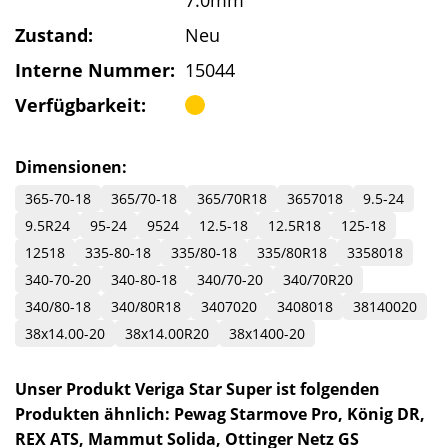
7.0mm
Zustand:
Neu
Interne Nummer:
15044
Verfügbarkeit:
Dimensionen:
365-70-18
365/70-18
365/70R18
3657018
9.5-24
9.5R24
95-24
9524
12.5-18
12.5R18
125-18
12518
335-80-18
335/80-18
335/80R18
3358018
340-70-20
340-80-18
340/70-20
340/70R20
340/80-18
340/80R18
3407020
3408018
38140020
38x14.00-20
38x14.00R20
38x1400-20
Unser Produkt Veriga Star Super ist folgenden
Produkten ähnlich: Pewag Starmove Pro, König DR,
REX ATS, Mammut Solida, Ottinger Netz GS