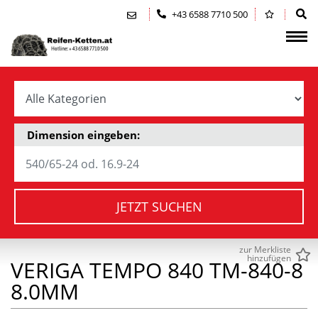
Zum Inhalt springen (Alt+0)
Zum Hauptmenü springen (Alt+1)
+43 6588 7710 500
Dimension eingeben:
JETZT SUCHEN
zur Merkliste
hinzufügen
VERIGA TEMPO 840 TM-840-8
8.0MM