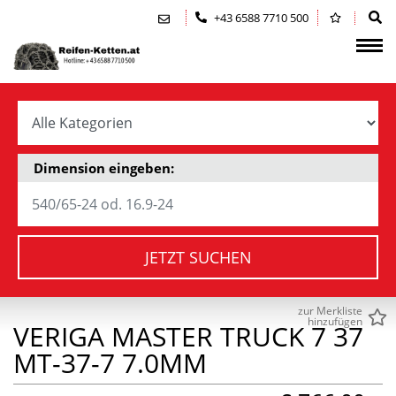
Zum Inhalt springen (Alt+0)
Zum Hauptmenü springen (Alt+1)
+43 6588 7710 500
Dimension eingeben:
JETZT SUCHEN
zur Merkliste
hinzufügen
VERIGA MASTER TRUCK 7 37
MT-37-7 7.0MM