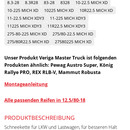
8.3-28
8.3R28
83-28
8328
10-22.5 MICH XD
10-225 MICH XD
10225 MICH XD
10R22.5 MICH XD
11-22.5 MICH XDY3
11-225 MICH XDY3
11225 MICH XDY3
11R22.5 MICH XDY3
275-80-225 MICH XD
275/80-22.5 MICH XD
275/80R22.5 MICH XD
27580225 MICH XD
Unser Produkt Veriga Master Truck ist folgenden
Produkten ähnlich: Pewag Austro Super, König
Rallye PRO, REX RLB-V, Mammut Robusta
Montageanleitung
Alle passenden Reifen in 12.5/80-18
PRODUKTBESCHREIBUNG
Schneekette für LKW und Lastwagen, für besseren Halt