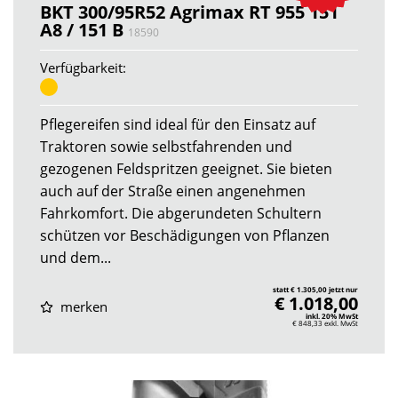
BKT 300/95R52 Agrimax RT 955 151
A8 / 151 B
18590
Verfügbarkeit:
Pflegereifen sind ideal für den Einsatz auf
Traktoren sowie selbstfahrenden und
gezogenen Feldspritzen geeignet. Sie bieten
auch auf der Straße einen angenehmen
Fahrkomfort. Die abgerundeten Schultern
schützen vor Beschädigungen von Pflanzen
und dem...
statt € 1.305,00 jetzt nur
€ 1.018,00
merken
inkl. 20% MwSt
€ 848,33
exkl. MwSt