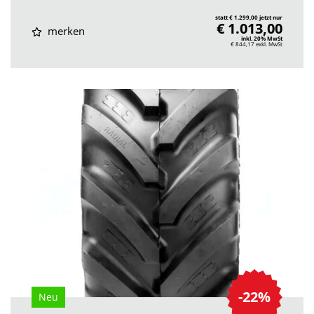
statt € 1.299,00 jetzt nur
€ 1.013,00
merken
inkl. 20% MwSt
€ 844,17
exkl. MwSt
-22%
Neu