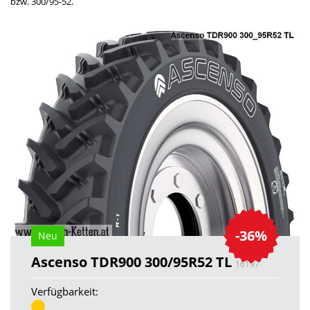
bzw. 300/95-52.
-36%
Neu
Ascenso TDR900 300/95R52 TL
16197
Verfügbarkeit: