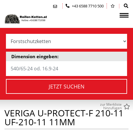
Zum Inhalt springen (Alt+0)
Zum Hauptmenü springen (Alt+1)
+43 6588 7710 500
Dimension eingeben:
JETZT SUCHEN
zur Merkliste
hinzufügen
VERIGA U-PROTECT-F 210-11
UF-210-11 11MM